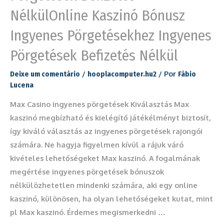
NélkülOnline Kaszinó Bónusz
Ingyenes Pörgetésekhez Ingyenes
Pörgetések Befizetés Nélkül
/
/ Por
Deixe um comentário
hooplacomputer.hu2
Fábio
Lucena
Max Casino ingyenes pörgetések Kiválasztás Max
kaszinó megbízható és kielégítő játékélményt biztosít,
így kiváló választás az ingyenes pörgetések rajongói
számára. Ne hagyja figyelmen kívül a rájuk váró
kivételes lehetőségeket Max kaszinó. A fogalmának
megértése ingyenes pörgetések bónuszok
nélkülözhetetlen mindenki számára, aki egy online
kaszinó, különösen, ha olyan lehetőségeket kutat, mint
pl Max kaszinó. Érdemes megismerkedni …