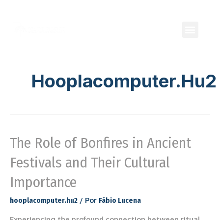
(91) 98408-2286
Rua Ferreira Pena, 417 - Umarizal
Hooplacomputer.hu2
The Role of Bonfires in Ancient
Festivals and Their Cultural
Importance
/ Por
hooplacomputer.hu2
Fábio Lucena
Experiencing the profound connection between ritual