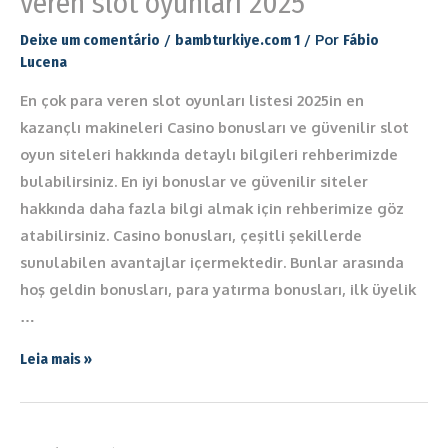
veren slot oyunları 2025
/
/ Por
Deixe um comentário
bambturkiye.com 1
Fábio
Lucena
En çok para veren slot oyunları listesi 2025in en
kazançlı makineleri Casino bonusları ve güvenilir slot
oyun siteleri hakkında detaylı bilgileri rehberimizde
bulabilirsiniz. En iyi bonuslar ve güvenilir siteler
hakkında daha fazla bilgi almak için rehberimize göz
atabilirsiniz. Casino bonusları, çeşitli şekillerde
sunulabilen avantajlar içermektedir. Bunlar arasında
hoş geldin bonusları, para yatırma bonusları, ilk üyelik
…
Leia mais »