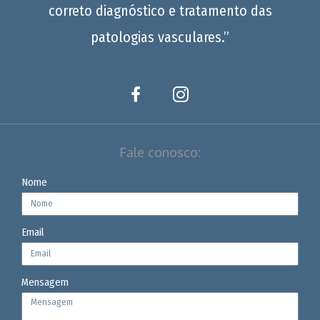
correto diagnóstico e tratamento das
patologias vasculares.”
Fale conosco:
Nome
Email
Mensagem