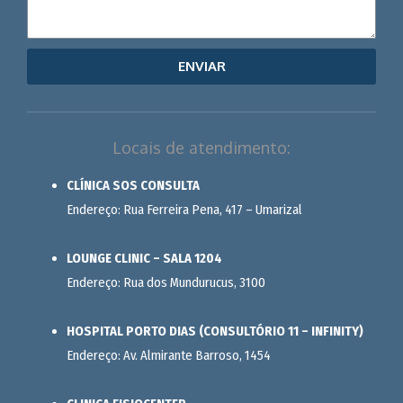
ENVIAR
Locais de atendimento:
CLÍNICA SOS CONSULTA
Endereço: Rua Ferreira Pena, 417 – Umarizal
LOUNGE CLINIC – SALA 1204
Endereço: Rua dos Mundurucus, 3100
HOSPITAL PORTO DIAS (CONSULTÓRIO 11 – INFINITY)
Endereço: Av. Almirante Barroso, 1454