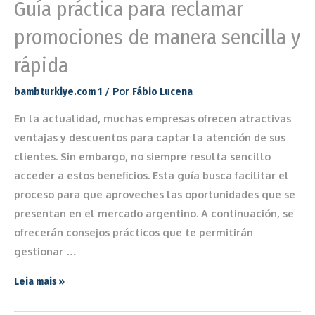
Guía práctica para reclamar
promociones de manera sencilla y
rápida
/ Por
bambturkiye.com 1
Fábio Lucena
En la actualidad, muchas empresas ofrecen atractivas
ventajas y descuentos para captar la atención de sus
clientes. Sin embargo, no siempre resulta sencillo
acceder a estos beneficios. Esta guía busca facilitar el
proceso para que aproveches las oportunidades que se
presentan en el mercado argentino. A continuación, se
ofrecerán consejos prácticos que te permitirán
gestionar …
Leia mais »