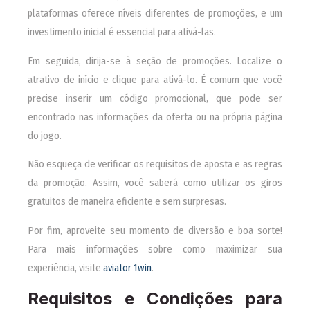
plataformas oferece níveis diferentes de promoções, e um
investimento inicial é essencial para ativá-las.
Em seguida, dirija-se à seção de promoções. Localize o
atrativo de início e clique para ativá-lo. É comum que você
precise inserir um código promocional, que pode ser
encontrado nas informações da oferta ou na própria página
do jogo.
Não esqueça de verificar os requisitos de aposta e as regras
da promoção. Assim, você saberá como utilizar os giros
gratuitos de maneira eficiente e sem surpresas.
Por fim, aproveite seu momento de diversão e boa sorte!
Para mais informações sobre como maximizar sua
experiência, visite
aviator 1win
.
Requisitos e Condições para