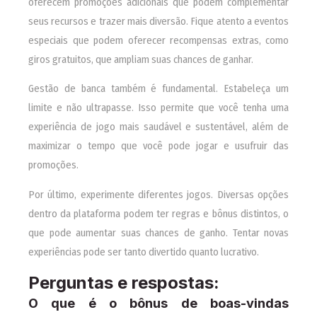
oferecem promoções adicionais que podem complementar
seus recursos e trazer mais diversão. Fique atento a eventos
especiais que podem oferecer recompensas extras, como
giros gratuitos, que ampliam suas chances de ganhar.
Gestão de banca também é fundamental. Estabeleça um
limite e não ultrapasse. Isso permite que você tenha uma
experiência de jogo mais saudável e sustentável, além de
maximizar o tempo que você pode jogar e usufruir das
promoções.
Por último, experimente diferentes jogos. Diversas opções
dentro da plataforma podem ter regras e bônus distintos, o
que pode aumentar suas chances de ganho. Tentar novas
experiências pode ser tanto divertido quanto lucrativo.
Perguntas e respostas:
O que é o bônus de boas-vindas