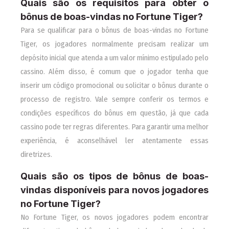
Quais são os requisitos para obter o
bônus de boas-vindas no Fortune Tiger?
Para se qualificar para o bônus de boas-vindas no Fortune
Tiger, os jogadores normalmente precisam realizar um
depósito inicial que atenda a um valor mínimo estipulado pelo
cassino. Além disso, é comum que o jogador tenha que
inserir um código promocional ou solicitar o bônus durante o
processo de registro. Vale sempre conferir os termos e
condições específicos do bônus em questão, já que cada
cassino pode ter regras diferentes. Para garantir uma melhor
experiência, é aconselhável ler atentamente essas
diretrizes.
Quais são os tipos de bônus de boas-
vindas disponíveis para novos jogadores
no Fortune Tiger?
No Fortune Tiger, os novos jogadores podem encontrar