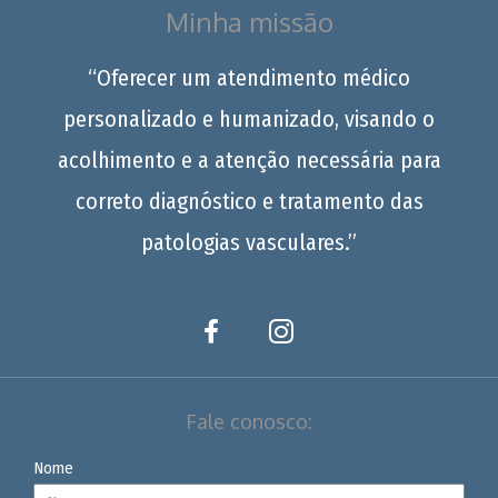
Minha missão
“Oferecer um atendimento médico
personalizado e humanizado, visando o
acolhimento e a atenção necessária para
correto diagnóstico e tratamento das
patologias vasculares.”
Fale conosco:
Nome