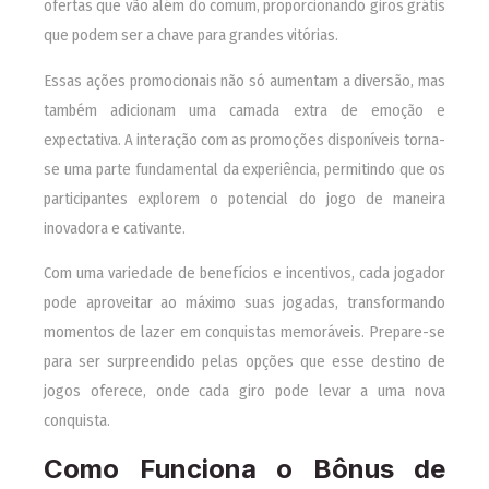
ofertas que vão além do comum, proporcionando giros grátis
que podem ser a chave para grandes vitórias.
Essas ações promocionais não só aumentam a diversão, mas
também adicionam uma camada extra de emoção e
expectativa. A interação com as promoções disponíveis torna-
se uma parte fundamental da experiência, permitindo que os
participantes explorem o potencial do jogo de maneira
inovadora e cativante.
Com uma variedade de benefícios e incentivos, cada jogador
pode aproveitar ao máximo suas jogadas, transformando
momentos de lazer em conquistas memoráveis. Prepare-se
para ser surpreendido pelas opções que esse destino de
jogos oferece, onde cada giro pode levar a uma nova
conquista.
Como Funciona o Bônus de