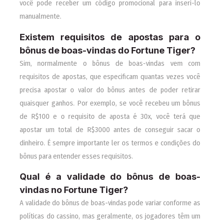
você pode receber um código promocional para inseri-lo
manualmente.
Existem requisitos de apostas para o
bônus de boas-vindas do Fortune Tiger?
Sim, normalmente o bônus de boas-vindas vem com
requisitos de apostas, que especificam quantas vezes você
precisa apostar o valor do bônus antes de poder retirar
quaisquer ganhos. Por exemplo, se você recebeu um bônus
de R$100 e o requisito de aposta é 30x, você terá que
apostar um total de R$3000 antes de conseguir sacar o
dinheiro. É sempre importante ler os termos e condições do
bônus para entender esses requisitos.
Qual é a validade do bônus de boas-
vindas no Fortune Tiger?
A validade do bônus de boas-vindas pode variar conforme as
políticas do cassino, mas geralmente, os jogadores têm um