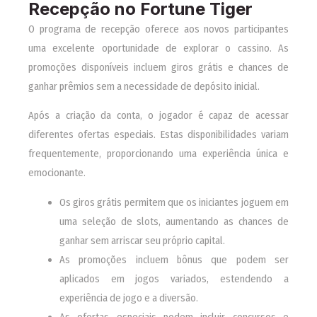
Recepção no Fortune Tiger
O programa de recepção oferece aos novos participantes
uma excelente oportunidade de explorar o cassino. As
promoções disponíveis incluem giros grátis e chances de
ganhar prêmios sem a necessidade de depósito inicial.
Após a criação da conta, o jogador é capaz de acessar
diferentes ofertas especiais. Estas disponibilidades variam
frequentemente, proporcionando uma experiência única e
emocionante.
Os giros grátis permitem que os iniciantes joguem em
uma seleção de slots, aumentando as chances de
ganhar sem arriscar seu próprio capital.
As promoções incluem bônus que podem ser
aplicados em jogos variados, estendendo a
experiência de jogo e a diversão.
As ofertas especiais podem incluir concursos e