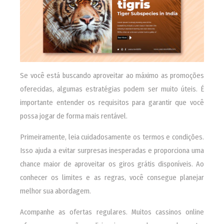
Se você está buscando aproveitar ao máximo as promoções
oferecidas, algumas estratégias podem ser muito úteis. É
importante entender os requisitos para garantir que você
possa jogar de forma mais rentável.
Primeiramente, leia cuidadosamente os termos e condições.
Isso ajuda a evitar surpresas inesperadas e proporciona uma
chance maior de aproveitar os giros grátis disponíveis. Ao
conhecer os limites e as regras, você consegue planejar
melhor sua abordagem.
Acompanhe as ofertas regulares. Muitos cassinos online