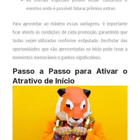
eventos onde é possível faturar prêmios extras.
Para aproveitar ao máximo essas vantagens, é importante
ficar atento às condições de cada promoção, garantindo que
todas sejam utilizadas conforme estipulado. Desfrutar das
oportunidades que são apresentadas no início pode levar a
momentos memoráveis e ganhos significativos.
Passo a Passo para Ativar o
Atrativo de Início