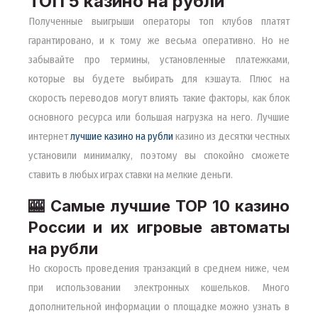
ТОП 5 казино на рубли
Полученные выигрыши операторы топ клубов платят
гарантировано, и к тому же весьма оперативно. Но не
забывайте про термины, установленные платежками,
которые вы будете выбирать для кэшаута. Плюс на
скорость переводов могут влиять такие факторы, как блок
основного ресурса или большая нагрузка на него. Лучшие
интернет
лучшие казино на рубли
казино из десятки честных
установили минималку, поэтому вы спокойно сможете
ставить в любых играх ставки на мелкие деньги.
🎰 Самые лучшие TOP 10 казино
России и их игровые автоматы
на рубли
Но скорость проведения транзакций в среднем ниже, чем
при использовании электронных кошельков. Много
дополнительной информации о площадке можно узнать в