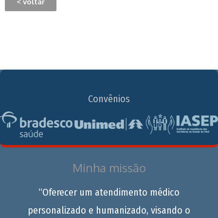
< voltar
Convênios
Minha missão
“Oferecer um atendimento médico
personalizado e humanizado, visando o