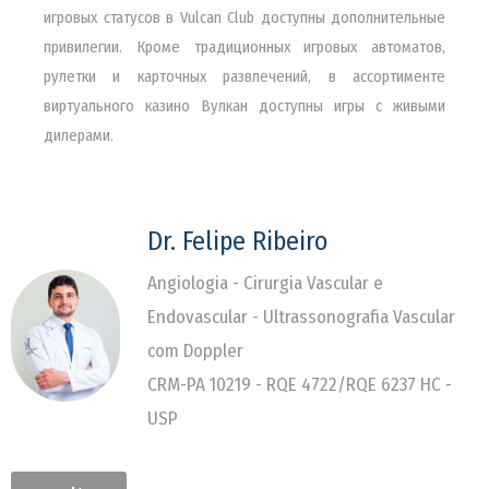
игровых статусов в Vulcan Club доступны дополнительные
привилегии. Кроме традиционных игровых автоматов,
рулетки и карточных развлечений, в ассортименте
виртуального казино Вулкан доступны игры с живыми
дилерами.
Dr. Felipe Ribeiro
Angiologia - Cirurgia Vascular e
Endovascular - Ultrassonografia Vascular
com Doppler
CRM-PA 10219 - RQE 4722/RQE 6237 HC -
USP