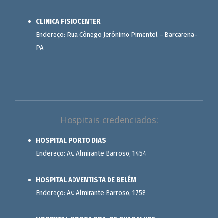
CLINICA FISIOCENTER
Endereço: Rua Cônego Jerônimo Pimentel – Barcarena-
PA
Hospitais credenciados:
HOSPITAL PORTO DIAS
Endereço: Av. Almirante Barroso, 1454
HOSPITAL ADVENTISTA DE BELÉM
Endereço: Av. Almirante Barroso, 1758