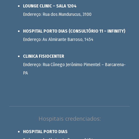
LOUNGE CLINIC – SALA 1204
Endereço: Rua dos Mundurucus, 3100
HOSPITAL PORTO DIAS (CONSULTÓRIO 11 – INFINITY)
Endereço: Av. Almirante Barroso, 1454
CLINICA FISIOCENTER
Endereço: Rua Cônego Jerônimo Pimentel – Barcarena-
PA
Hospitais credenciados:
HOSPITAL PORTO DIAS