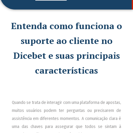
Entenda como funciona o
suporte ao cliente no
Dicebet e suas principais
características
Quando se trata de interagir com uma plataforma de apostas,
muitos usuários podem ter perguntas ou precisarem de
assistência em diferentes momentos. A comunicação clara é
uma das chaves para assegurar que todos se sintam à