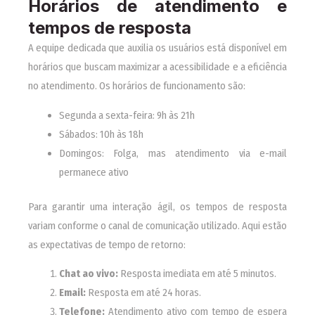
Horários de atendimento e
tempos de resposta
A equipe dedicada que auxilia os usuários está disponível em
horários que buscam maximizar a acessibilidade e a eficiência
no atendimento. Os horários de funcionamento são:
Segunda a sexta-feira: 9h às 21h
Sábados: 10h às 18h
Domingos: Folga, mas atendimento via e-mail
permanece ativo
Para garantir uma interação ágil, os tempos de resposta
variam conforme o canal de comunicação utilizado. Aqui estão
as expectativas de tempo de retorno:
Chat ao vivo:
Resposta imediata em até 5 minutos.
Email:
Resposta em até 24 horas.
Telefone:
Atendimento ativo com tempo de espera