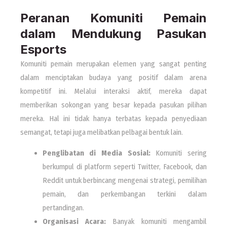
Peranan Komuniti Pemain
dalam Mendukung Pasukan
Esports
Komuniti pemain merupakan elemen yang sangat penting
dalam menciptakan budaya yang positif dalam arena
kompetitif ini. Melalui interaksi aktif, mereka dapat
memberikan sokongan yang besar kepada pasukan pilihan
mereka. Hal ini tidak hanya terbatas kepada penyediaan
semangat, tetapi juga melibatkan pelbagai bentuk lain.
Penglibatan di Media Sosial:
Komuniti sering
berkumpul di platform seperti Twitter, Facebook, dan
Reddit untuk berbincang mengenai strategi, pemilihan
pemain, dan perkembangan terkini dalam
pertandingan.
Organisasi Acara:
Banyak komuniti mengambil