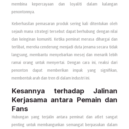
membina kepercayaan dan loyaliti dalam kalangan
penontonnya.
Keberhasilan pemasaran produk sering kali ditentukan oleh
sejauh mana strategi tersebut dapat berhubung dengan nilai
dan keinginan komuniti. Ketika peminat merasa dihargai dan
terlibat, mereka cenderung menjadi duta jenama secara tidak
langsung, membantu menyebarkan mesej dan menarik lebih
ramai orang untuk menyertai. Dengan cara ini, reaksi dari
penonton dapat memberikan impak yang signifikan,
membentuk arah dan tren di dalam industri ini.
Kesannya terhadap Jalinan
Kerjasama antara Pemain dan
Fans
Hubungan yang terjalin antara peminat dan atlet sangat
penting untuk membangunkan semangat berpasukan dalam