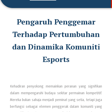
Pengaruh Penggemar
Terhadap Pertumbuhan
dan Dinamika Komuniti
Esports
Kehadiran penyokong memainkan peranan yang signifikan
dalam mempengaruhi budaya sekitar permainan kompetitif.
Mereka bukan sahaja menjadi peminat yang setia, tetapi juga
berfungsi sebagai elemen penggerak dalam komuniti yang