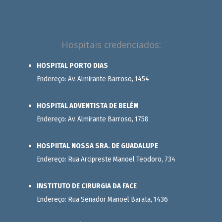
Hospitais credenciados:
HOSPITAL PORTO DIAS
Endereço: Av. Almirante Barroso, 1454
HOSPITAL ADVENTISTA DE BELÉM
Endereço: Av. Almirante Barroso, 1758
HOSPIITAL NOSSA SRA. DE GUADALUPE
Endereço: Rua Arcipreste Manoel Teodoro, 734
INSTITUTO DE CIRURGIA DA FACE
Endereço: Rua Senador Manoel Barata, 1436