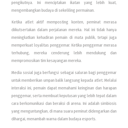
pengikutnya. Ini menciptakan ikatan yang lebih kuat,
mengembangkan budaya di sekeliling permainan.
Ketika atlet aktif memposting konten, peminat merasa
diikutsertakan dalam perjalanan mereka. Hal ini tidak hanya
meningkatkan kehadiran pemain di mata publik, tetapi juga
memperkuat loyalitas penggemar. Ketika penggemar merasa
terhubung, mereka cenderung lebih mendukung dan
mempromosikan tim kesayangan mereka.
Media sosial juga berfungsi sebagai saluran bagi penggemar
untuk memberikan umpan balik langsung kepada atlet. Melalui
interaksi ini, pemain dapat memahami keinginan dan harapan
penggemar, serta membuat keputusan yang lebih tepat dalam
cara berkomunikasi dan beraksi di arena. Ini adalah simbiosis
yang menguntungkan, di mana suara peminat didengarkan dan
dihargai, menambah warna dalam budaya esports.