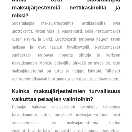
maksujärjestelmiä nettikasinoilla ja
miksi?
Suosituimpia maksujärjestelmiä nettikasinoilla ovat
luottokortit, kuten Visa ja Mastercard, sekä nettilompakot
kuten PayPal ja Skrill. Luottokortit tarjoavat helpon tavan
maksaa ja ovat laajalti hyväksyttyjä. Nettilompakot
puolestaan tarjoavat nopeita siirtoja ja korkean
turvallisuuden. Monille pelaajille tärkeää on myös se, että
maksujärjestelmä on tuttu ja helppo käyttää. Tällaiset
vaihtoehdot lisäävät luottamusta ja mukavuutta pelaamiseen.
Kuinka maksujärjestelmien turvallisuus
vaikuttaa pelaajien valintoihin?
Pelaajat haluavat ensisijaisesti varmistaa rahojensa
turvallisuuden, joten turvalliset maksujärjestelmät ovat
avainasemassa. Jos maksujärjestelmä tuntuu
epäluotettavalta tai jos pelaajat lukevat huonoja arvosteluja,