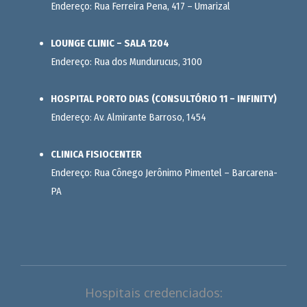
Endereço: Rua Ferreira Pena, 417 – Umarizal
LOUNGE CLINIC – SALA 1204
Endereço: Rua dos Mundurucus, 3100
HOSPITAL PORTO DIAS (CONSULTÓRIO 11 – INFINITY)
Endereço: Av. Almirante Barroso, 1454
CLINICA FISIOCENTER
Endereço: Rua Cônego Jerônimo Pimentel – Barcarena-
PA
Hospitais credenciados: