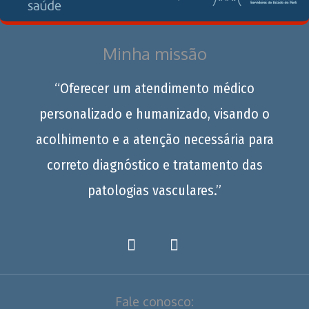
Minha missão
“Oferecer um atendimento médico
personalizado e humanizado, visando o
acolhimento e a atenção necessária para
correto diagnóstico e tratamento das
patologias vasculares.”
Fale conosco: