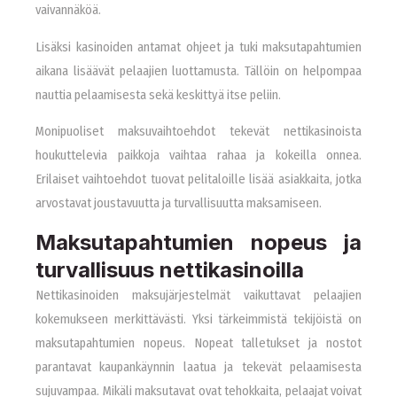
vaivannäköä.
Lisäksi kasinoiden antamat ohjeet ja tuki maksutapahtumien
aikana lisäävät pelaajien luottamusta. Tällöin on helpompaa
nauttia pelaamisesta sekä keskittyä itse peliin.
Monipuoliset maksuvaihtoehdot tekevät nettikasinoista
houkuttelevia paikkoja vaihtaa rahaa ja kokeilla onnea.
Erilaiset vaihtoehdot tuovat pelitaloille lisää asiakkaita, jotka
arvostavat joustavuutta ja turvallisuutta maksamiseen.
Maksutapahtumien nopeus ja
turvallisuus nettikasinoilla
Nettikasinoiden maksujärjestelmät vaikuttavat pelaajien
kokemukseen merkittävästi. Yksi tärkeimmistä tekijöistä on
maksutapahtumien nopeus. Nopeat talletukset ja nostot
parantavat kaupankäynnin laatua ja tekevät pelaamisesta
sujuvampaa. Mikäli maksutavat ovat tehokkaita, pelaajat voivat