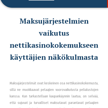
Maksujärjestelmien
vaikutus
nettikasinokokemukseen
käyttäjien näkökulmasta
Maksujärjestelmät ovat keskeinen osa nettikasinokokemusta,
sillä ne muokkaavat pelaajien vuorovaikutusta pelialustojen
kanssa. Kun tarkastellaan kaupankäynnin laatua, on selvää,
että sujuvat ja turvalliset maksutavat parantavat pelaajien