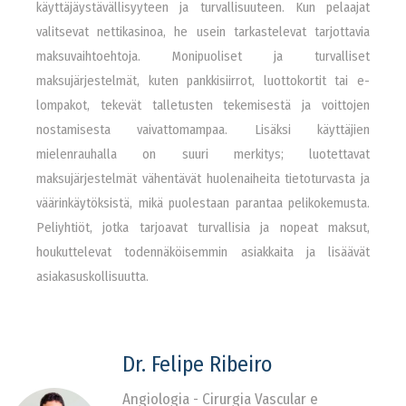
käyttäjäystävällisyyteen ja turvallisuuteen. Kun pelaajat
valitsevat nettikasinoa, he usein tarkastelevat tarjottavia
maksuvaihtoehtoja. Monipuoliset ja turvalliset
maksujärjestelmät, kuten pankkisiirrot, luottokortit tai e-
lompakot, tekevät talletusten tekemisestä ja voittojen
nostamisesta vaivattomampaa. Lisäksi käyttäjien
mielenrauhalla on suuri merkitys; luotettavat
maksujärjestelmät vähentävät huolenaiheita tietoturvasta ja
väärinkäytöksistä, mikä puolestaan parantaa pelikokemusta.
Peliyhtiöt, jotka tarjoavat turvallisia ja nopeat maksut,
houkuttelevat todennäköisemmin asiakkaita ja lisäävät
asiakasuskollisuutta.
Dr. Felipe Ribeiro
Angiologia - Cirurgia Vascular e