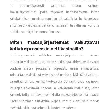
he todennäköisesti valitsevat toisen kasinon.
Maksujärjestelmät, jotka tarjoavat lisäturvatoimia, kuten
kaksivaiheisen tunnistautumisen tai salauksia, houkuttelevat
erityisesti varovaisia pelaajia. Tällainen turvallisuus voi olla
ratkaiseva tekijä kasinon valinnassa.
Miten maksujärjestelmät vaikuttavat
kotiutusprosessiin nettikasinoilla?
Kotiutusprosessi vaihtelee maksujärjestelmän mukaan.
Joidenkin maksutapojen, kuten nettilompakoiden, avulla varat
voidaan siirtää pelaajalle nopeasti, usein minuuteissa.
Toisaalta pankkisiirrot voivat viedä useita päiviä. Tämä vaihtelu
vaikuttaa siihen, kuinka tyytyväisiä pelaajat ovat kasinoon.
Pelaajat arvostavat nopeaa ja vaivatonta kotiutusta, joten
kasinot, jotka tarjoavat tehokkaita maksujärjestelmiä, saavat
usein enemmän asiakkaita. Nopea kotiutus on usein merkki
hyvästä asiakaspalvelusta ja luotettavuudesta.