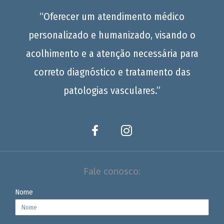
“Oferecer um atendimento médico
personalizado e humanizado, visando o
acolhimento e a atenção necessária para
correto diagnóstico e tratamento das
patologias vasculares.”
Fale conosco:
Nome