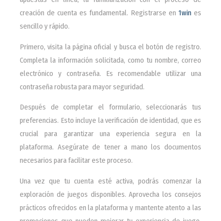
creación de cuenta es fundamental. Registrarse en
1win
es
sencillo y rápido.
Primero, visita la página oficial y busca el botón de registro.
Completa la información solicitada, como tu nombre, correo
electrónico y contraseña. Es recomendable utilizar una
contraseña robusta para mayor seguridad.
Después de completar el formulario, seleccionarás tus
preferencias. Esto incluye la verificación de identidad, que es
crucial para garantizar una experiencia segura en la
plataforma. Asegúrate de tener a mano los documentos
necesarios para facilitar este proceso.
Una vez que tu cuenta esté activa, podrás comenzar la
exploración de juegos disponibles. Aprovecha los consejos
prácticos ofrecidos en la plataforma y mantente atento a las
promociones que pueden mejorar tu experiencia de juego.