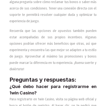
alguna pregunta sobre cómo reclamar tus bonos o saber más
acerca de sus condiciones. Tener una conexión directa con el
soporte te permitirá resolver cualquier duda y optimizar tu
experiencia de juego.
Recuerda que las
opciones de apuestas
también pueden
estar acompañadas de sus propios incentivos. Algunas
opciones podrían ofrecer más beneficios que otras, así que
experimenta y encuentra las que mejor se adapten a tu estilo
de juego. Aprovechar al máximo las promociones y bonos
puede marcar la diferencia en tu experiencia. ¡Buena suerte y
diviértete!
Preguntas y respuestas:
¿Qué debo hacer para registrarme en
1win Casino?
Para registrarte en 1win Casino, visita su página web oficial y
busca el botón de registro. Al hacer clic, se te pedirá que