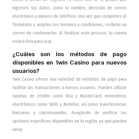
ingreses tus datos, como tu nombre, dirección de correo
electrónico y número de teléfono. Una vez que completes el
formulario y aceptes los términos y condiciones, recibirás un
correo de confirmación. Al finalizar este proceso, tu cuenta
estará lista para usar.
¿Cuáles son los métodos de pago
disponibles en 1win Casino para nuevos
usuarios?
1win Casino ofrece una variedad de métodos de pago para
facilitar las transacciones a nuevos usuarios. Puedes utilizar
tarjetas de crédito como Visa y MasterCard, monederos
electrónicos como Skrill y Neteller, así como transferencias
bancarias y criptomonedas. Asegúrate de verificar las
opciones específicas disponibles en tu región, ya que pueden
variar.