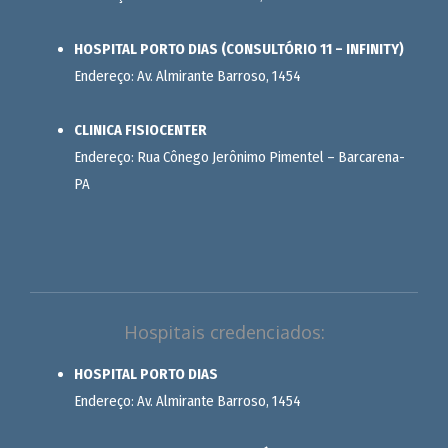
HOSPITAL PORTO DIAS (CONSULTÓRIO 11 – INFINITY)
Endereço: Av. Almirante Barroso, 1454
CLINICA FISIOCENTER
Endereço: Rua Cônego Jerônimo Pimentel – Barcarena-
PA
Hospitais credenciados:
HOSPITAL PORTO DIAS
Endereço: Av. Almirante Barroso, 1454