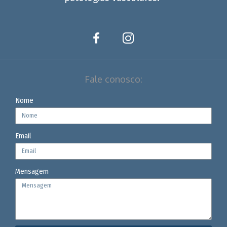
Fale conosco:
Nome
Email
Mensagem