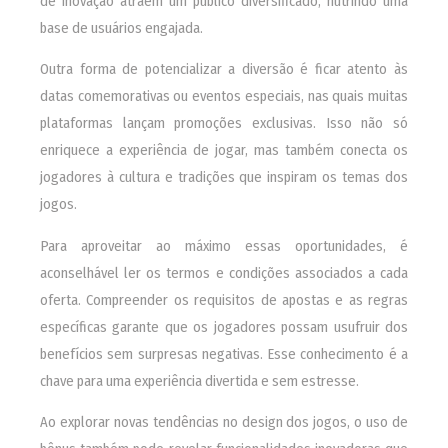
de inovação atraem um público diversificado, nutrindo uma
base de usuários engajada.
Outra forma de potencializar a diversão é ficar atento às
datas comemorativas ou eventos especiais, nas quais muitas
plataformas lançam promoções exclusivas. Isso não só
enriquece a experiência de jogar, mas também conecta os
jogadores à cultura e tradições que inspiram os temas dos
jogos.
Para aproveitar ao máximo essas oportunidades, é
aconselhável ler os termos e condições associados a cada
oferta. Compreender os requisitos de apostas e as regras
específicas garante que os jogadores possam usufruir dos
benefícios sem surpresas negativas. Esse conhecimento é a
chave para uma experiência divertida e sem estresse.
Ao explorar novas tendências no design dos jogos, o uso de