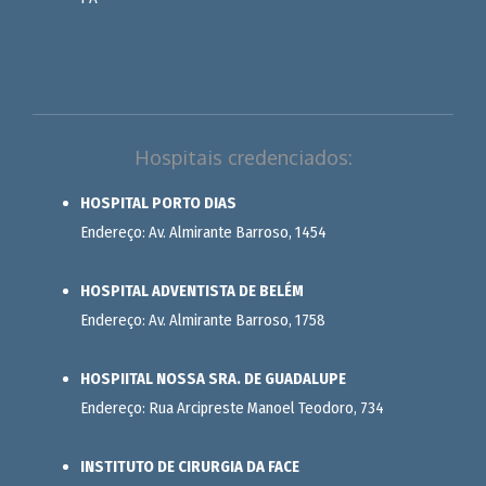
Hospitais credenciados:
HOSPITAL PORTO DIAS
Endereço: Av. Almirante Barroso, 1454
HOSPITAL ADVENTISTA DE BELÉM
Endereço: Av. Almirante Barroso, 1758
HOSPIITAL NOSSA SRA. DE GUADALUPE
Endereço: Rua Arcipreste Manoel Teodoro, 734
INSTITUTO DE CIRURGIA DA FACE