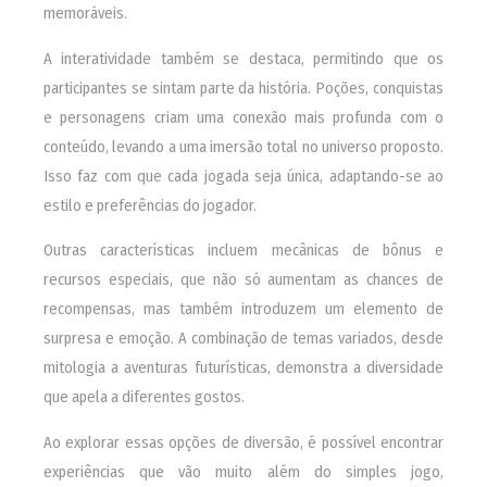
memoráveis.
A interatividade também se destaca, permitindo que os
participantes se sintam parte da história. Poções, conquistas
e personagens criam uma conexão mais profunda com o
conteúdo, levando a uma imersão total no universo proposto.
Isso faz com que cada jogada seja única, adaptando-se ao
estilo e preferências do jogador.
Outras características incluem mecânicas de bônus e
recursos especiais, que não só aumentam as chances de
recompensas, mas também introduzem um elemento de
surpresa e emoção. A combinação de temas variados, desde
mitologia a aventuras futurísticas, demonstra a diversidade
que apela a diferentes gostos.
Ao explorar essas opções de diversão, é possível encontrar
experiências que vão muito além do simples jogo,