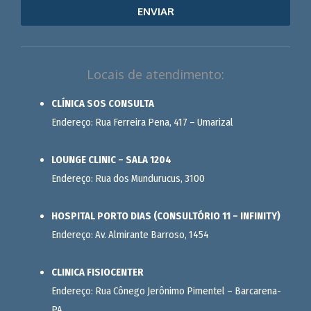
ENVIAR
Locais de atendimento:
CLÍNICA SOS CONSULTA
Endereço: Rua Ferreira Pena, 417 – Umarizal
LOUNGE CLINIC – SALA 1204
Endereço: Rua dos Mundurucus, 3100
HOSPITAL PORTO DIAS (CONSULTÓRIO 11 – INFINITY)
Endereço: Av. Almirante Barroso, 1454
CLINICA FISIOCENTER
Endereço: Rua Cônego Jerônimo Pimentel – Barcarena-
PA