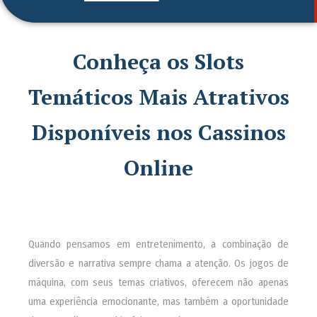
Conheça os Slots
Temáticos Mais Atrativos
Disponíveis nos Cassinos
Online
Quando pensamos em entretenimento, a combinação de
diversão e narrativa sempre chama a atenção. Os jogos de
máquina, com seus temas criativos, oferecem não apenas
uma experiência emocionante, mas também a oportunidade