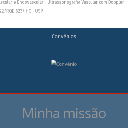
Vascular e Endovascular - Ultrassonografia Vascular com Doppler
22/RQE 6237 HC - USP
Convênios
Minha missão