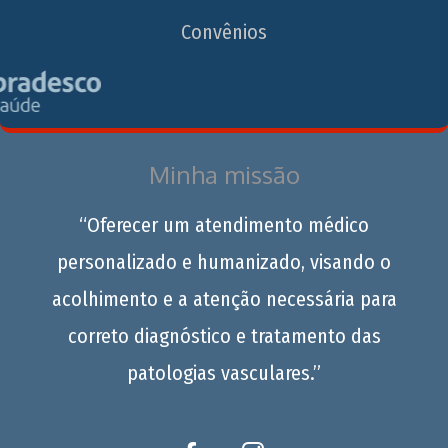
Convênios
Minha missão
“Oferecer um atendimento médico
personalizado e humanizado, visando o
acolhimento e a atenção necessária para
correto diagnóstico e tratamento das
patologias vasculares.”