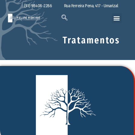
(91) 98408-2286
Rua Ferreira Pena, 417 - Umarizal
Tratamentos