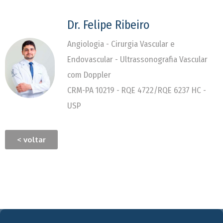
Dr. Felipe Ribeiro
Angiologia - Cirurgia Vascular e
Endovascular - Ultrassonografia Vascular
com Doppler
CRM-PA 10219 - RQE 4722/RQE 6237 HC -
USP
< voltar