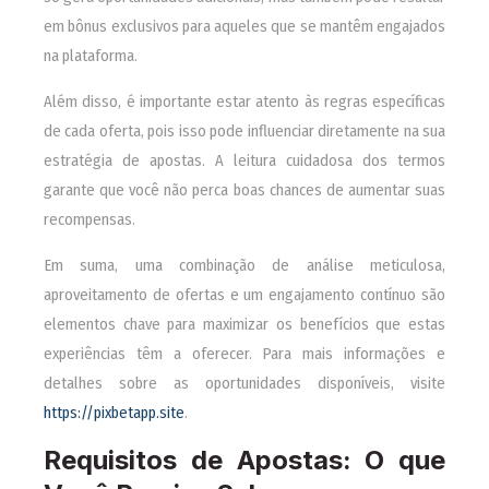
em bônus exclusivos para aqueles que se mantêm engajados
na plataforma.
Além disso, é importante estar atento às regras específicas
de cada oferta, pois isso pode influenciar diretamente na sua
estratégia de apostas. A leitura cuidadosa dos termos
garante que você não perca boas chances de aumentar suas
recompensas.
Em suma, uma combinação de análise meticulosa,
aproveitamento de ofertas e um engajamento contínuo são
elementos chave para maximizar os benefícios que estas
experiências têm a oferecer. Para mais informações e
detalhes sobre as oportunidades disponíveis, visite
https://pixbetapp.site
.
Requisitos de Apostas: O que