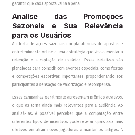
garantir que cada aposta valha a pena.
Análise das Promoções
Sazonais e Sua Relevância
para os Usuários
A oferta de ações sazonais em plataformas de apostas e
entretenimento online é uma estratégia que visa aumentar a
retenção e a captação de usuários. Essas iniciativas são
planejadas para coincidir com eventos especiais, como festas
e competições esportivas importantes, proporcionando aos
participantes a sensação de valorização e recompensa.
Essas campanhas geralmente apresentam prêmios atrativos,
o que as torna ainda mais relevantes para a audiência. Ao
analisá-las, é possível perceber que a comparação entre
diferentes tipos de incentivos pode revelar quais são mais
efetivos em atrair novos jogadores e manter os antigos. A