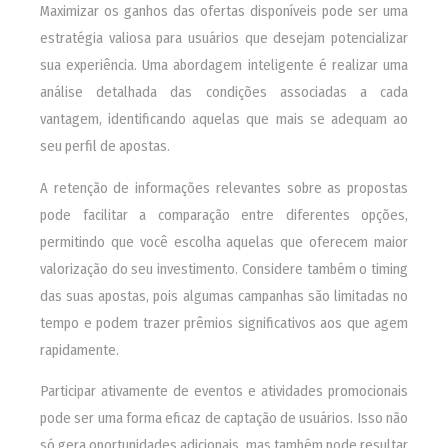
Maximizar os ganhos das ofertas disponíveis pode ser uma
estratégia valiosa para usuários que desejam potencializar
sua experiência. Uma abordagem inteligente é realizar uma
análise detalhada das condições associadas a cada
vantagem, identificando aquelas que mais se adequam ao
seu perfil de apostas.
A retenção de informações relevantes sobre as propostas
pode facilitar a comparação entre diferentes opções,
permitindo que você escolha aquelas que oferecem maior
valorização do seu investimento. Considere também o timing
das suas apostas, pois algumas campanhas são limitadas no
tempo e podem trazer prêmios significativos aos que agem
rapidamente.
Participar ativamente de eventos e atividades promocionais
pode ser uma forma eficaz de captação de usuários. Isso não
só gera oportunidades adicionais, mas também pode resultar