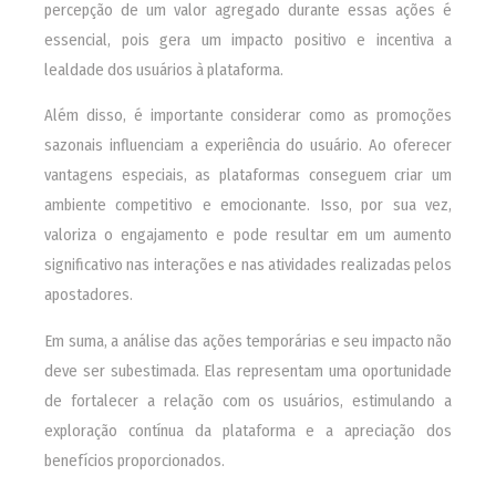
percepção de um valor agregado durante essas ações é
essencial, pois gera um impacto positivo e incentiva a
lealdade dos usuários à plataforma.
Além disso, é importante considerar como as promoções
sazonais influenciam a experiência do usuário. Ao oferecer
vantagens especiais, as plataformas conseguem criar um
ambiente competitivo e emocionante. Isso, por sua vez,
valoriza o engajamento e pode resultar em um aumento
significativo nas interações e nas atividades realizadas pelos
apostadores.
Em suma, a análise das ações temporárias e seu impacto não
deve ser subestimada. Elas representam uma oportunidade
de fortalecer a relação com os usuários, estimulando a
exploração contínua da plataforma e a apreciação dos
benefícios proporcionados.