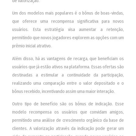
de valorização.
Um dos modelos mais populares é o bônus de boas-vindas,
que oferece uma recompensa significativa para novos
usuários. Esta estratégia visa aumentar a retenção,
permitindo que novos jogadores explorem as opções com um
prêmio inicial atrativo.
Além disso, há as vantagens de recarga, que beneficiam os
usuários que já estão ativos na plataforma. Essas ofertas são
destinadas a estimular a continuidade da participação,
realizando uma comparação entre o valor depositado e o
bônus recebido, incentivando assim uma maior interação.
Outro tipo de benefício são os bônus de indicação. Esse
modelo recompensa os usuários que convidam amigos,
permitindo uma análise de crescimento orgânico da base de
clientes. A valorização através da indicação pode gerar um