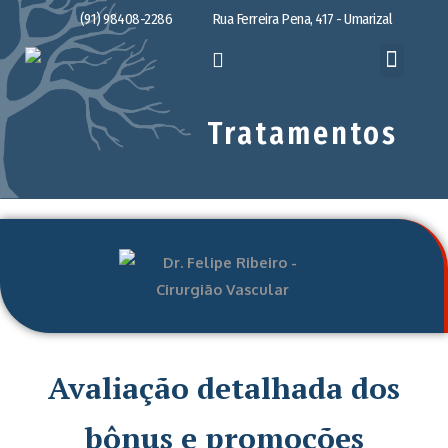
(91) 98408-2286
Rua Ferreira Pena, 417 - Umarizal
Tratamentos
Avaliação detalhada dos
bônus e promoções