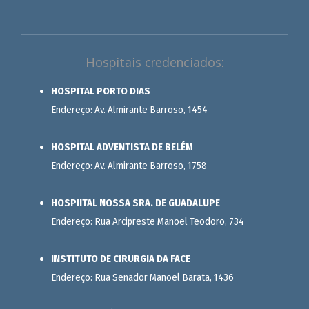
Hospitais credenciados:
HOSPITAL PORTO DIAS
Endereço: Av. Almirante Barroso, 1454
HOSPITAL ADVENTISTA DE BELÉM
Endereço: Av. Almirante Barroso, 1758
HOSPIITAL NOSSA SRA. DE GUADALUPE
Endereço: Rua Arcipreste Manoel Teodoro, 734
INSTITUTO DE CIRURGIA DA FACE
Endereço: Rua Senador Manoel Barata, 1436