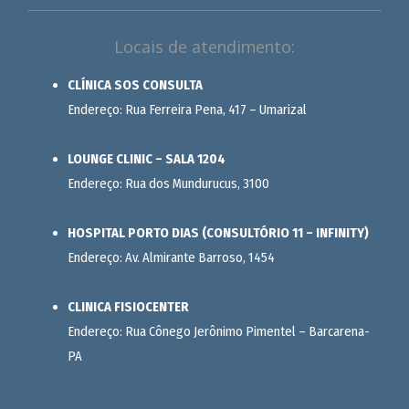
Locais de atendimento:
CLÍNICA SOS CONSULTA
Endereço: Rua Ferreira Pena, 417 – Umarizal
LOUNGE CLINIC – SALA 1204
Endereço: Rua dos Mundurucus, 3100
HOSPITAL PORTO DIAS (CONSULTÓRIO 11 – INFINITY)
Endereço: Av. Almirante Barroso, 1454
CLINICA FISIOCENTER
Endereço: Rua Cônego Jerônimo Pimentel – Barcarena-
PA