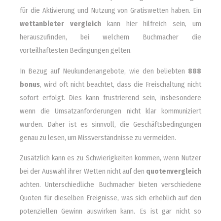
für die Aktivierung und Nutzung von Gratiswetten haben. Ein
wettanbieter vergleich
kann hier hilfreich sein, um
herauszufinden, bei welchem Buchmacher die
vorteilhaftesten Bedingungen gelten.
In Bezug auf Neukundenangebote, wie den beliebten
888
bonus
, wird oft nicht beachtet, dass die Freischaltung nicht
sofort erfolgt. Dies kann frustrierend sein, insbesondere
wenn die Umsatzanforderungen nicht klar kommuniziert
wurden. Daher ist es sinnvoll, die Geschäftsbedingungen
genau zu lesen, um Missverständnisse zu vermeiden.
Zusätzlich kann es zu Schwierigkeiten kommen, wenn Nutzer
bei der Auswahl ihrer Wetten nicht auf den
quotenvergleich
achten. Unterschiedliche Buchmacher bieten verschiedene
Quoten für dieselben Ereignisse, was sich erheblich auf den
potenziellen Gewinn auswirken kann. Es ist gar nicht so