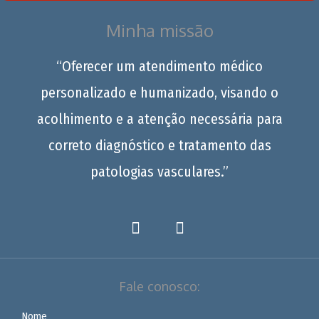
Minha missão
“Oferecer um atendimento médico
personalizado e humanizado, visando o
acolhimento e a atenção necessária para
correto diagnóstico e tratamento das
patologias vasculares.”
Fale conosco:
Nome