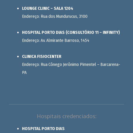
LOUNGE CLINIC – SALA 1204
Endereço: Rua dos Mundurucus, 3100
HOSPITAL PORTO DIAS (CONSULTÓRIO 11 – INFINITY)
Endereço: Av. Almirante Barroso, 1454
CLINICA FISIOCENTER
Endereço: Rua Cônego Jerônimo Pimentel – Barcarena-
PA
Hospitais credenciados:
HOSPITAL PORTO DIAS