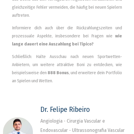
gleichzeitige Fehler vermeiden, die häufig bei neuen Spielern
auftreten.
Informiere dich auch über die Rückzahlungszeiten und
prozessuale Aspekte, insbesondere bei Fragen wie
wie
lange dauert eine Auszahlung bei Tipico?
Schließlich: Halte Ausschau nach neuen Sportwetten-
Anbietern, um weitere attraktive Boni zu entdecken, wie
beispielsweise den
888 Bonus
, und erweitere dein Portfolio
an Spielen und Wetten.
Dr. Felipe Ribeiro
Angiologia - Cirurgia Vascular e
Endovascular - Ultrassonografia Vascular