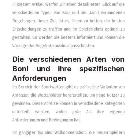
In diesem Artikel werfen wir einen detaillierten Blick auf die
verschiedenen Typen von Boni und die damit verbundenen
Regelungen. Unser Ziel ist es, Ihnen zu helfen, die besten
Entscheidungen zu treffen und Ihr Spielerlebnis optimal zu
gestalten. So werden Sie bestens informiert und können die
Vorzüge der Angebote maximal ausschöpfen.
Die verschiedenen Arten von
Boni und ihre spezifischen
Anforderungen
Im Bereich der Sportwetten gibt es zahlreiche Varianten von
Anreizen, die Wettanbieter bereitstellen, um neue Nutzer zu
gewinnen. Diese Anreize können in verschiedene Kategorien
unterteilt werden, wobei jede Art ihre eigenen
Anforderungen und Bedingungen hat.
Ein gängiger Typ sind Willkommensboni, die neuen Spielern