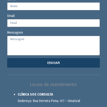
Email
Mensagem
ENVIAR
Locais de atendimento:
CLÍNICA SOS CONSULTA
Endereço: Rua Ferreira Pena, 417 – Umarizal