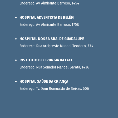
Endereço: Av. Almirante Barroso, 1454
HOSPITAL ADVENTISTA DE BELÉM
Endereço: Av. Almirante Barroso, 1758
HOSPIITAL NOSSA SRA. DE GUADALUPE
Endereço: Rua Arcipreste Manoel Teodoro, 734
INSTITUTO DE CIRURGIA DA FACE
Endereço: Rua Senador Manoel Barata, 1436
HOSPITAL SAÚDE DA CRIANÇA
Endereço: Tv. Dom Romualdo de Seixas, 606