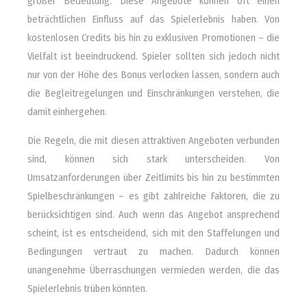
großer Bedeutung. Diese Angebote können oft einen
beträchtlichen Einfluss auf das Spielerlebnis haben. Von
kostenlosen Credits bis hin zu exklusiven Promotionen – die
Vielfalt ist beeindruckend. Spieler sollten sich jedoch nicht
nur von der Höhe des Bonus verlocken lassen, sondern auch
die Begleitregelungen und Einschränkungen verstehen, die
damit einhergehen.
Die Regeln, die mit diesen attraktiven Angeboten verbunden
sind, können sich stark unterscheiden. Von
Umsatzanforderungen über Zeitlimits bis hin zu bestimmten
Spielbeschränkungen – es gibt zahlreiche Faktoren, die zu
berücksichtigen sind. Auch wenn das Angebot ansprechend
scheint, ist es entscheidend, sich mit den Staffelungen und
Bedingungen vertraut zu machen. Dadurch können
unangenehme Überraschungen vermieden werden, die das
Spielerlebnis trüben könnten.