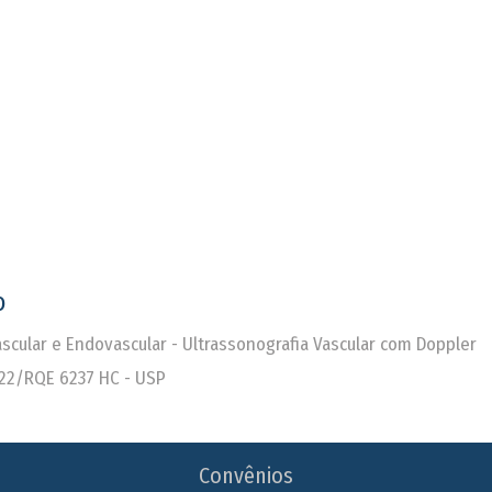
o
Vascular e Endovascular - Ultrassonografia Vascular com Doppler
22/RQE 6237 HC - USP
Convênios