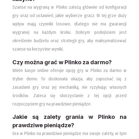
Szanse na wygraną w Plinko zależą głównie od konfiguracji
gry oraz od ustawień, jakie wybierze gracz. W tej grze duży
wpływ mają czynniki losowe, dlatego nie ma gwarancji
wygranej na każdym kroku. Dobrym podejściem jest
określenie budżetu oraz strategii gry, aby maksymalizować
szanse na korzystne wyniki.
Czy można grać w Plinko za darmo?
Wiele kasyn online oferuje opcję gry w Plinko za darmo w
trybie demo. To doskonała okazja, aby zapoznać się z
zasadami gry oraz jej mechaniką, nie ryzykując własnych
środków. Zaleca się skorzystanie z tej opcji przed
rozpoczęciem gry na prawdziwe pieniądze.
Jakie są zalety grania w Plinko na
prawdziwe pieniądze?
Gra w Plinko na prawdziwe pieniądze ma swoje zalety, w tym