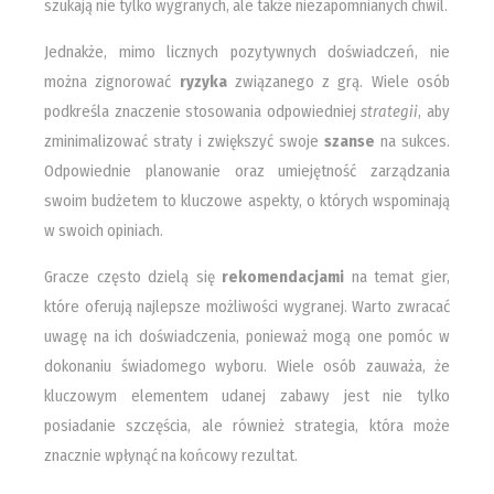
szukają nie tylko wygranych, ale także niezapomnianych chwil.
Jednakże, mimo licznych pozytywnych doświadczeń, nie
można zignorować
ryzyka
związanego z grą. Wiele osób
podkreśla znaczenie stosowania odpowiedniej
strategii
, aby
zminimalizować straty i zwiększyć swoje
szanse
na sukces.
Odpowiednie planowanie oraz umiejętność zarządzania
swoim budżetem to kluczowe aspekty, o których wspominają
w swoich opiniach.
Gracze często dzielą się
rekomendacjami
na temat gier,
które oferują najlepsze możliwości wygranej. Warto zwracać
uwagę na ich doświadczenia, ponieważ mogą one pomóc w
dokonaniu świadomego wyboru. Wiele osób zauważa, że
kluczowym elementem udanej zabawy jest nie tylko
posiadanie szczęścia, ale również strategia, która może
znacznie wpłynąć na końcowy rezultat.