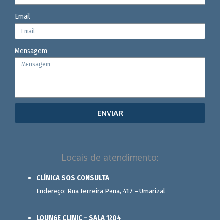
Email
Mensagem
ENVIAR
Locais de atendimento:
CLÍNICA SOS CONSULTA
Endereço: Rua Ferreira Pena, 417 – Umarizal
LOUNGE CLINIC – SALA 1204