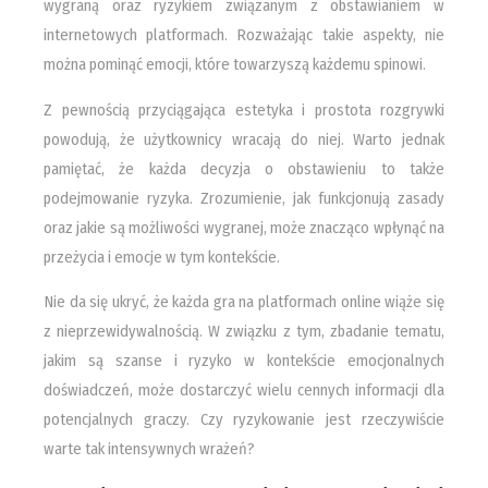
wygraną oraz ryzykiem związanym z obstawianiem w
internetowych platformach. Rozważając takie aspekty, nie
można pominąć emocji, które towarzyszą każdemu spinowi.
Z pewnością przyciągająca estetyka i prostota rozgrywki
powodują, że użytkownicy wracają do niej. Warto jednak
pamiętać, że każda decyzja o obstawieniu to także
podejmowanie ryzyka. Zrozumienie, jak funkcjonują zasady
oraz jakie są możliwości wygranej, może znacząco wpłynąć na
przeżycia i emocje w tym kontekście.
Nie da się ukryć, że każda gra na platformach online wiąże się
z nieprzewidywalnością. W związku z tym, zbadanie tematu,
jakim są szanse i ryzyko w kontekście emocjonalnych
doświadczeń, może dostarczyć wielu cennych informacji dla
potencjalnych graczy. Czy ryzykowanie jest rzeczywiście
warte tak intensywnych wrażeń?