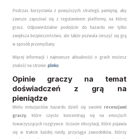
Podczas korzystania z powyższych strategii, pamiętaj, aby
zawsze zapoznać się z regulaminem platformy, na której
grasz. Odpowiedzialne podejście do hazardu nie tylko
zwiększa bezpieczeństwo, ale także pozwala cieszyć się grą
w sposób przemyślany.
Więcej informacji i najnowsze aktualności o grach możesz
znaleźć na stronie:
plinko
.
Opinie graczy na temat
doświadczeń z grą na
pieniądze
Wielu entuzjastów hazardu dzieli się swoimi
recenzjami
graczy
, które często koncentrują się na
emocjach
towarzyszących rozgrywce. Uczucie ekscytacji, które pojawia
się w trakcie każdej rundy, przyciąga zawodników, którzy