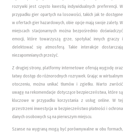
rozrywki jest często kwestią indywidualnych preferencji. W
przypadku gier opartych na losowości, takich jak te dostępne
w ofertach gier hazardowych, obie opcje mają swoje zalety. W
miejscach stacjonarnych można bezpośrednio doświadczyć
emocji, które towarzyszą grze, spotykać innych graczy i
delektować się atmosferą. Takie interakcje dostarczają
niezapomnianych przeżyć.
Z drugiej strony, platformy internetowe oferują wygodę oraz
łatwy dostęp do różnorodnych rozrywek. Grając w wirtualnym
otoczeniu, można unikać tłumów i zgiełku. Warto zwrócić
uwagę na rekomendacje dotyczące bezpieczeństwa, które są
kluczowe w przypadku korzystania z usług online. W tej
przestrzeni inwestycja w bezpieczeństwo płatności i ochrona
danych osobowych są na pierwszym miejscu.
Szanse na wygraną mogą być porównywalne w obu formach,