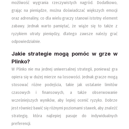
możliwość wygrania rzeczywistych nagród. Dodatkowo,
grając na pieniądze, można doświadczać większych emocji
oraz adrenaliny, co dla wielu graczy stanowi istotny element
zabawy. Jednak warto pamiętać, że wiąże się to także z
ryzykiem utraty pieniędzy, dlatego zawsze należy grać
odpowiedzialnie.
Jakie strategie mogą pomóc w grze w
Plinko?
W Plinko nie ma jednej uniwersalnej strategii, ponieważ gra
opiera się w dużej mierze na losowości. Jednak gracze mogą
stosować różne podejścia, takie jak ustalanie limitów
czasowych i finansowych, a także obserwowanie
wcześniejszych wyników, aby lepiej ocenić ryzyko. Dobrze
jest również bawić się różnymi poziomami stawek, aby znaleźć
strategię, która najlepiej pasuje do indywidualnych
preferencji.