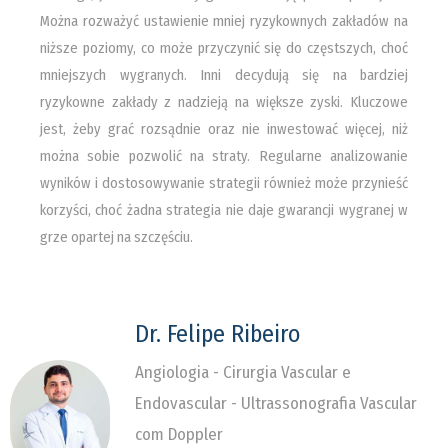
Można rozważyć ustawienie mniej ryzykownych zakładów na
niższe poziomy, co może przyczynić się do częstszych, choć
mniejszych wygranych. Inni decydują się na bardziej
ryzykowne zakłady z nadzieją na większe zyski. Kluczowe
jest, żeby grać rozsądnie oraz nie inwestować więcej, niż
można sobie pozwolić na straty. Regularne analizowanie
wyników i dostosowywanie strategii również może przynieść
korzyści, choć żadna strategia nie daje gwarancji wygranej w
grze opartej na szczęściu.
Dr. Felipe Ribeiro
Angiologia - Cirurgia Vascular e
Endovascular - Ultrassonografia Vascular
com Doppler