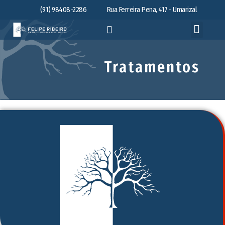
(91) 98408-2286
Rua Ferreira Pena, 417 - Umarizal
Tratamentos