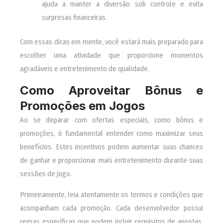
ajuda a manter a diversão sob controle e evita
surpresas financeiras.
Com essas dicas em mente, você estará mais preparado para
escolher uma atividade que proporcione momentos
agradáveis e entretenimento de qualidade.
Como Aproveitar Bônus e
Promoções em Jogos
Ao se deparar com ofertas especiais, como bônus e
promoções, é fundamental entender como maximizar seus
benefícios. Estes incentivos podem aumentar suas chances
de ganhar e proporcionar mais entretenimento durante suas
sessões de jogo.
Primeiramente, leia atentamente os termos e condições que
acompanham cada promoção. Cada desenvolvedor possui
regras específicas que podem incluir requisitos de apostas,