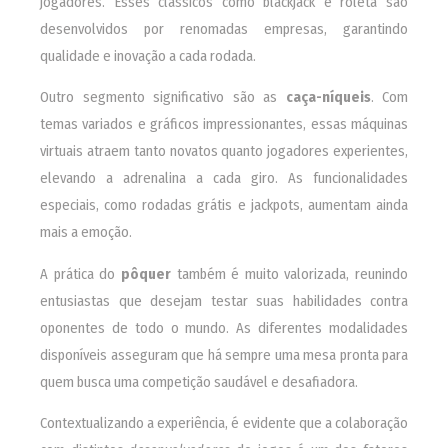
jogadores. Esses clássicos como blackjack e roleta são
desenvolvidos por renomadas empresas, garantindo
qualidade e inovação a cada rodada.
Outro segmento significativo são as
caça-níqueis
. Com
temas variados e gráficos impressionantes, essas máquinas
virtuais atraem tanto novatos quanto jogadores experientes,
elevando a adrenalina a cada giro. As funcionalidades
especiais, como rodadas grátis e jackpots, aumentam ainda
mais a emoção.
A prática do
pôquer
também é muito valorizada, reunindo
entusiastas que desejam testar suas habilidades contra
oponentes de todo o mundo. As diferentes modalidades
disponíveis asseguram que há sempre uma mesa pronta para
quem busca uma competição saudável e desafiadora.
Contextualizando a experiência, é evidente que a colaboração