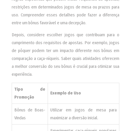
restrições em determinados jogos de mesa ou prazos para
uso. Compreender esses detalhes pode fazer a diferença
entre um bônus favorável e uma decepção.
Depois, considere escolher jogos que contribuam para o
cumprimento dos requisitos de apostas. Por exemplo, jogos
de pôquer podem ter um impacto diferente nos bônus em
comparação a caça-níqueis. Saber quais atividades oferecem
a melhor conversão do seu bônus é crucial para otimizar sua
experiência.
Tipo de
Exemplo de Uso
Promoção
Bônus de Boas-
Utilizar em jogos de mesa para
Vindas
maximizar a diversão inicial.
Experimentar caça-níqueis populares