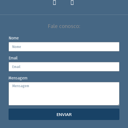
Fale conosco:
Nome
Email
Mensagem
ENVIAR