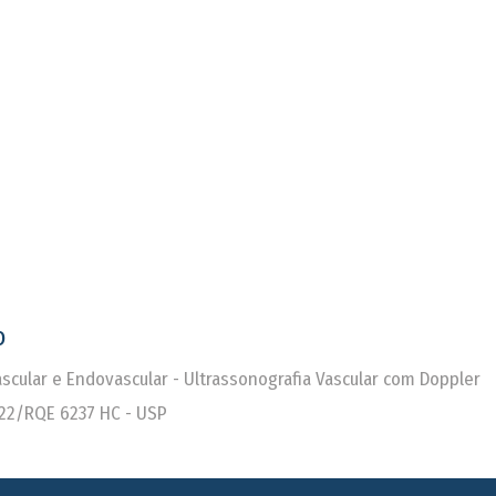
o
Vascular e Endovascular - Ultrassonografia Vascular com Doppler
22/RQE 6237 HC - USP