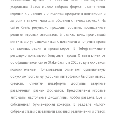
устройства. Здесь можно выбрать формат развлечений,
перейти к странице с описанием программы лояльности и
запустить виджет чата для общения с техподдержкой. На
сайте Стейк регулярно проходят события, посвященные
релизам игровых автоматов. В рамках таких промоакций
клиенты могут ознакомиться с новинками и получить призы
от администрации и провайдеров. В Telegram-канале
регулярно появляются бонусные пароли. Отзывы клиентов
об официальном сайте Stake Casino в 2025 году в основном
положительные. Пользователи отмечают оригинальную
бонусную программу, удобный интерфейс и быстрый вывод
средств. Клиентам платформы доступны азартные
развлечения разных форматов. Представлены игровые
автоматы, настольные дисциплины, лобби раздела Live и
собственная букмекерская контора. В разделе «Блог»
собраны статьи с правилами азартных развлечений и ставок.