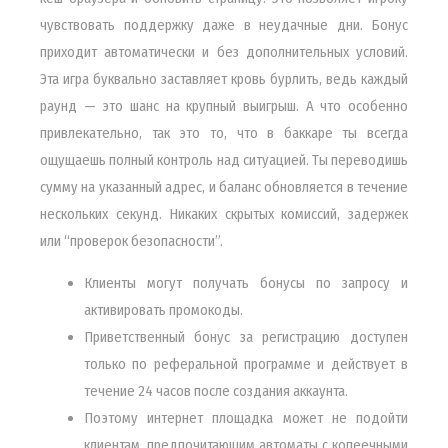
чувствовать поддержку даже в неудачные дни. Бонус
приходит автоматически и без дополнительных условий.
Эта игра буквально заставляет кровь бурлить, ведь каждый
раунд — это шанс на крупный выигрыш. А что особенно
привлекательно, так это то, что в баккаре ты всегда
ощущаешь полный контроль над ситуацией. Ты переводишь
сумму на указанный адрес, и баланс обновляется в течение
нескольких секунд. Никаких скрытых комиссий, задержек
или “проверок безопасности”.
Клиенты могут получать бонусы по запросу и
активировать промокоды.
Приветственный бонус за регистрацию доступен
только по реферальной программе и действует в
течение 24 часов после создания аккаунта.
Поэтому интернет площадка может не подойти
клиентам, предпочитающим автоматы с копеечными