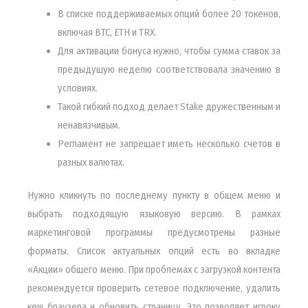
В списке поддерживаемых опций более 20 токенов,
включая BTC, ETH и TRX.
Для активации бонуса нужно, чтобы сумма ставок за
предыдущую неделю соответствовала значению в
условиях.
Такой гибкий подход делает Stake дружественным и
ненавязчивым.
Регламент не запрещает иметь несколько счетов в
разных валютах.
Нужно кликнуть по последнему пункту в общем меню и
выбрать подходящую языковую версию. В рамках
маркетинговой программы предусмотрены разные
форматы. Список актуальных опций есть во вкладке
«Акции» общего меню. При проблемах с загрузкой контента
рекомендуется проверить сетевое подключение, удалить
кеш браузера и обновить страницу. Это позволяет игроку