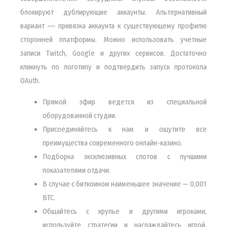
блокируют дублирующие аккаунты. Альтернативный
вариант ― привязка аккаунта к существующему профилю
сторонней платформы. Можно использовать учетные
записи Twitch, Google и других сервисов. Достаточно
кликнуть по логотипу и подтвердить запуск протокола
OAuth.
Прямой эфир ведется из специальной
оборудованной студии.
Присоединяйтесь к нам и ощутите все
преимущества современного онлайн-казино.
Подборка эксклюзивных слотов с лучшими
показателями отдачи.
В случае с биткоином наименьшее значение — 0,001
BTC.
Общайтесь с крупье и другими игроками,
используйте стратегии и наслаждайтесь игрой,