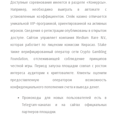
Доступные соревнования имеются в разделе «Конкурсы».
Например, необходимо выиграть в автомате с
установленным коэффициентом. Стейк казино отличается
уникальной VIP-программой, ориентированной на активных
игроков. Сведения о регистрации опубликованы в открытом
доступе. Сайтом управляет компания Medium Rare N.V.,
которая работает по лицензии комиссии Кюрасао. Stake
также верифицированный оператор сети Crypto Gambling
Foundation, отслеживающей соблюдение принципов
честной игры. Период запуска площадки совпал с ростом
интереса аудитории к криптовалюте. Клиенты оценили
предоставленную оператором возможность
конфиденциального пополнения счета и вывода денег.
Промокоды для новых пользователей есть в
Telegram-каналах и на сайтах официальных
партнеров площадки.