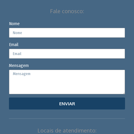
Fale conosco:
Nome
Email
Mensagem
ENVIAR
Locais de atendimento: