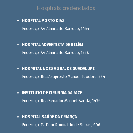
Hospitais credenciados:
HOSPITAL PORTO DIAS
Endereço: Av. Almirante Barroso, 1454
HOSPITAL ADVENTISTA DE BELÉM
Endereço: Av. Almirante Barroso, 1758
HOSPIITAL NOSSA SRA. DE GUADALUPE
Endereço: Rua Arcipreste Manoel Teodoro, 734
INSTITUTO DE CIRURGIA DA FACE
Endereço: Rua Senador Manoel Barata, 1436
HOSPITAL SAÚDE DA CRIANÇA
Endereço: Tv. Dom Romualdo de Seixas, 606