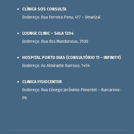
CLÍNICA SOS CONSULTA
Endereço: Rua Ferreira Pena, 417 – Umarizal
LOUNGE CLINIC – SALA 1204
Endereço: Rua dos Mundurucus, 3100
HOSPITAL PORTO DIAS (CONSULTÓRIO 11 – INFINITY)
Endereço: Av. Almirante Barroso, 1454
CLINICA FISIOCENTER
Endereço: Rua Cônego Jerônimo Pimentel – Barcarena-
PA