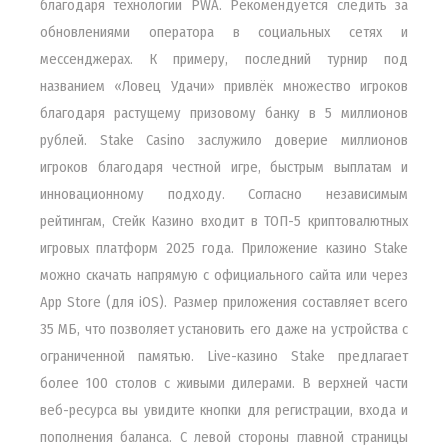
благодаря технологии PWA. Рекомендуется следить за
обновлениями оператора в социальных сетях и
мессенджерах. К примеру, последний турнир под
названием «Ловец Удачи» привлёк множество игроков
благодаря растущему призовому банку в 5 миллионов
рублей. Stake Casino заслужило доверие миллионов
игроков благодаря честной игре, быстрым выплатам и
инновационному подходу. Согласно независимым
рейтингам, Стейк Казино входит в ТОП-5 криптовалютных
игровых платформ 2025 года. Приложение казино Stake
можно скачать напрямую с официального сайта или через
App Store (для iOS). Размер приложения составляет всего
35 МБ, что позволяет установить его даже на устройства с
ограниченной памятью. Live-казино Stake предлагает
более 100 столов с живыми дилерами. В верхней части
веб-ресурса вы увидите кнопки для регистрации, входа и
пополнения баланса. С левой стороны главной страницы