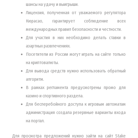
шансы на удачу и выигрыши.
Лицензия, полученная от уважаемого регулятора
Кюрасао, гарантирует соблюдение всех
международных правил безопасности и честности.
Для участия в них необходимо делать ставки в
азартных развлечениях.
Посетители из России могут играть на сайте только
на криптовалюты.
Для вывода средств нужно использовать обратный
алгоритм.
В рамках регламента предусмотрены промо для
казино и спортивного раздела.
Для бесперебойного доступа к игровым автоматам
администрация создала резервные варианты входа
на портал.
Для просмотра предложений нужно зайти на сайт Stake