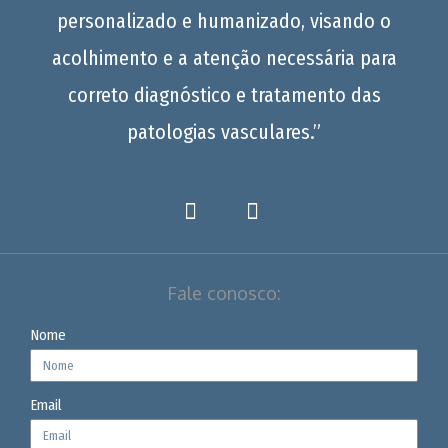
personalizado e humanizado, visando o
acolhimento e a atenção necessária para
correto diagnóstico e tratamento das
patologias vasculares.”
Fale conosco:
Nome
Email