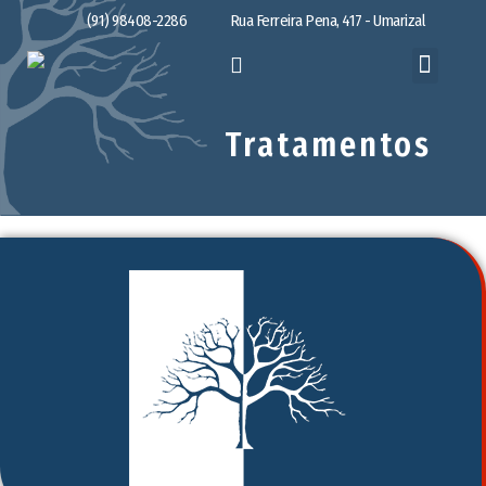
(91) 98408-2286
Rua Ferreira Pena, 417 - Umarizal
Tratamentos