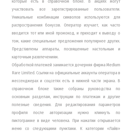
которые есть в справочном блоке. В акциях могут
участвовать все зарегистрированные пользователи.
Уникальные комбинации символов используются для
распространения бонусов. Оператор изучает, как часто
вводится тот или иной промокод, и приходит к выводу о
том, какие специальные предложения популярнее других.
Представлены аппараты, посвященные настольным и
карточным развлечениям.
Обработкой платежей занимается дочерняя фирма Medium
Rare Limited. Ссылки на официальные аккаунты оператора в
мессенджерах и соцсетях есть в нижней части экрана. В
справочном блоке также собраны руководства по
основным разделам, инструкции по платежам и другие
полезные сведения. Для редактирования параметров
профиля после авторизации нужно кликнуть по
пиктограмме в виде человека. При нажатии открывается
меню со следующими пунктами. К категории «Лайв»