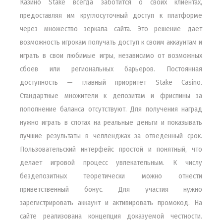
Казино Stake всегда заботится о своих клиентах,
предоставляя им круглосуточный доступ к платформе
через множество зеркала сайта. Это решение дает
возможность игрокам получать доступ к своим аккаунтам и
играть в свои любимые игры, независимо от возможных
сбоев или региональных барьеров. Постоянная
доступность — главный приоритет Stake Casino.
Стандартные множители к депозитам и фриспины за
пополнение баланса отсутствуют. Для получения наград
нужно играть в слотах на реальные деньги и показывать
лучшие результаты в челленджах за отведенный срок.
Пользовательский интерфейс простой и понятный, что
делает игровой процесс увлекательным. К числу
бездепозитных теоретически можно отнести
приветственный бонус. Для участия нужно
зарегистрировать аккаунт и активировать промокод. На
сайте реализована концепция доказуемой честности.