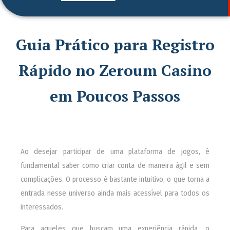
Guia Prático para Registro
Rápido no Zeroum Casino
em Poucos Passos
Ao desejar participar de uma plataforma de jogos, é
fundamental saber como criar conta de maneira ágil e sem
complicações. O processo é bastante intuitivo, o que torna a
entrada nesse universo ainda mais acessível para todos os
interessados.
Para aqueles que buscam uma experiência rápida, o