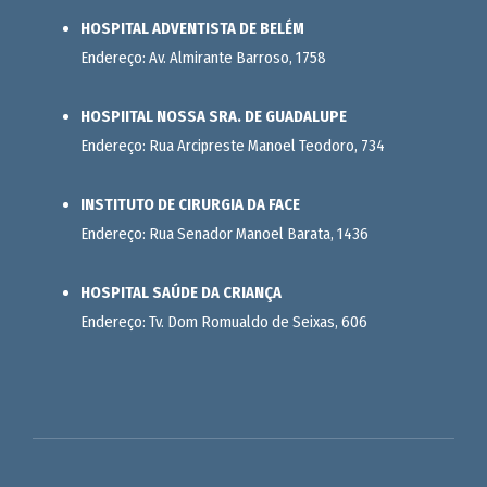
HOSPITAL ADVENTISTA DE BELÉM
Endereço: Av. Almirante Barroso, 1758
HOSPIITAL NOSSA SRA. DE GUADALUPE
Endereço: Rua Arcipreste Manoel Teodoro, 734
INSTITUTO DE CIRURGIA DA FACE
Endereço: Rua Senador Manoel Barata, 1436
HOSPITAL SAÚDE DA CRIANÇA
Endereço: Tv. Dom Romualdo de Seixas, 606