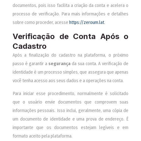
documentos, pois isso facilita a criação da conta e acelera o
processo de verificação. Para mais informações e detalhes
sobre como proceder, acesse
https://zeroum.lat
.
Verificação de Conta Após o
Cadastro
Após a finalização do cadastro na plataforma, o próximo
passo é garantir a
segurança
da sua conta. A verificação de
identidade é um processo simples, que assegura que apenas
você tenha acesso aos seus dados e a operações na conta.
Para iniciar esse procedimento, normalmente é solicitado
que o usuário envie documentos que comprovem suas
informações pessoais. Isso inclui, geralmente, uma cópia de
um documento de identidade e uma prova de endereço. É
importante que os documentos estejam legíveis e em
formato aceito pela plataforma.