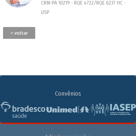
CRM-PA 10219 - RQE 4722/RQE 6237 HC -
USP
< voltar
Convênios