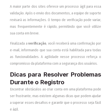
A maior parte dos sites oferece um processo ágil para essa
validação. Após o envio dos documentos, a equipe de suporte
revisará as informações. O tempo de verificação pode variar,
mas frequentemente é rápido, permitindo que você utilize
sua conta em breve.
Finalizada a
verificação
, você receberá uma confirmação por
e-mail, informando que sua conta está habilitada para todas
as funcionalidades. A agilidade nesse processo reforça o
compromisso da plataforma com a segurança dos usuários.
Dicas para Resolver Problemas
Durante o Registro
Encontrar obstáculos ao criar conta em uma plataforma pode
ser frustrante, mas existem algumas dicas que podem ajudar
a superar esses desafios e garantir que o processo seja fácil
e ágil.