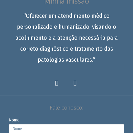
Minha missão
“Oferecer um atendimento médico
personalizado e humanizado, visando o
acolhimento e a atenção necessária para
correto diagnóstico e tratamento das
patologias vasculares.”
Fale conosco:
Nome