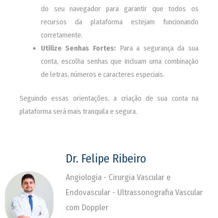
do seu navegador para garantir que todos os
recursos da plataforma estejam funcionando
corretamente.
Utilize Senhas Fortes:
Para a segurança da sua
conta, escolha senhas que incluam uma combinação
de letras, números e caracteres especiais.
Seguindo essas orientações, a criação de sua conta na
plataforma será mais tranquila e segura.
Dr. Felipe Ribeiro
Angiologia - Cirurgia Vascular e
Endovascular - Ultrassonografia Vascular
com Doppler