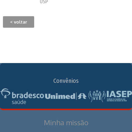
USP
< voltar
Convênios
Minha missão