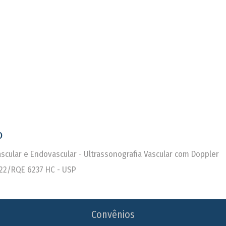
o
Vascular e Endovascular - Ultrassonografia Vascular com Doppler
22/RQE 6237 HC - USP
Convênios