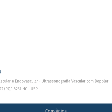
o
Vascular e Endovascular - Ultrassonografia Vascular com Doppler
22/RQE 6237 HC - USP
Convênios