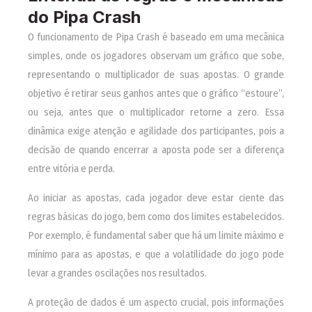
do Pipa Crash
O funcionamento de Pipa Crash é baseado em uma mecânica
simples, onde os jogadores observam um gráfico que sobe,
representando o multiplicador de suas apostas. O grande
objetivo é retirar seus ganhos antes que o gráfico “estoure”,
ou seja, antes que o multiplicador retorne a zero. Essa
dinâmica exige atenção e agilidade dos participantes, pois a
decisão de quando encerrar a aposta pode ser a diferença
entre vitória e perda.
Ao iniciar as apostas, cada jogador deve estar ciente das
regras básicas do jogo, bem como dos limites estabelecidos.
Por exemplo, é fundamental saber que há um limite máximo e
mínimo para as apostas, e que a volatilidade do jogo pode
levar a grandes oscilações nos resultados.
A proteção de dados é um aspecto crucial, pois informações