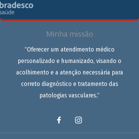
Minha missão
“Oferecer um atendimento médico
personalizado e humanizado, visando o
acolhimento e a atenção necessária para
correto diagnóstico e tratamento das
patologias vasculares.”