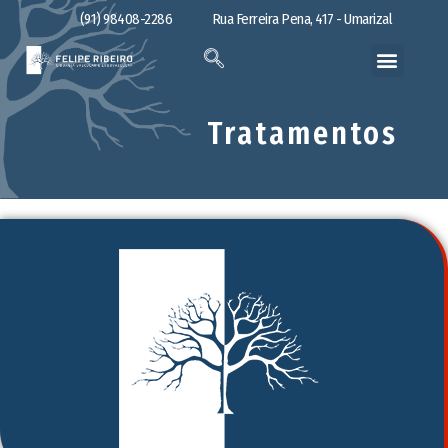
(91) 98408-2286
Rua Ferreira Pena, 417 - Umarizal
Tratamentos