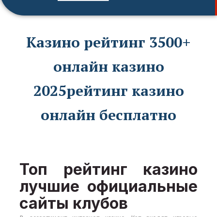
Казино рейтинг 3500+
онлайн казино
2025рейтинг казино
онлайн бесплатно
Топ рейтинг казино
лучшие официальные
сайты клубов