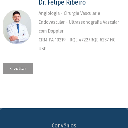
Dr. Felipe Ribeiro
Angiologia - Cirurgia Vascular e
Endovascular - Ultrassonografia Vascular
com Doppler
CRM-PA 10219 - RQE 4722/RQE 6237 HC -
USP
< voltar
Convênios