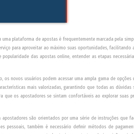
em uma plataforma de apostas é frequentemente marcada pela simpli
erviço para aproveitar ao máximo suas oportunidades, facilitando 
e popularidade das apostas online, entender as etapas necessária
vo, os novos usuários podem acessar uma ampla gama de opções d
racterísticas mais valorizadas, garantindo que todas as dúvidas 
a que os apostadores se sintam confortáveis ao explorar suas pr
 a apostadores são orientados por uma série de instruções que fac
ões pessoais, também é necessário definir métodos de pagament