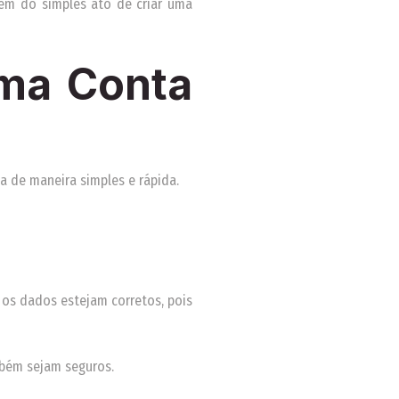
lém do simples ato de criar uma
uma Conta
a de maneira simples e rápida.
 os dados estejam corretos, pois
bém sejam seguros.