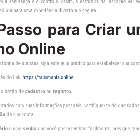
 segurança e o controle. Assim, a estrutura da inscrição vai a
ólida para uma experiência divertida e segura.
Passo para Criar 
no Online
aforma de apostas, siga este guia prático para estabelecer sua cont
vés do link:
https://talismania.online
.
ze o botão de
cadastro
ou
registro
.
itados com suas informações pessoais. Certifique-se de que todos
ção
da sua conta.
ário
e uma
senha
que você possa lembrar facilmente, mas que tam