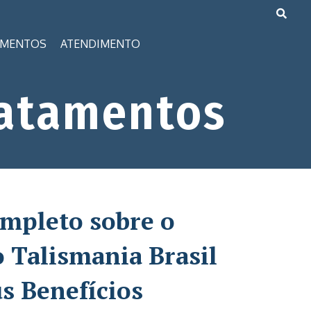
AMENTOS
ATENDIMENTO
atamentos
mpleto sobre o
o Talismania Brasil
us Benefícios