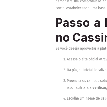
demonstra um compromisso com a
conta, estabelecendo uma base s
Passo a 
no Cassi
Se você deseja aproveitar a plat
Acesse o site oficial atra
Na página inicial, locali
Preencha os campos solic
isso facilitará a
verifica
Escolha um
nome de usu