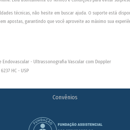
culdades técnicas, não hesite em buscar ajuda. O suporte está dispo
 em apostas, garantindo que você aproveite ao máximo sua experiên
 e Endovascular - Ultrassonografia Vascular com Doppler
 6237 HC - USP
Convênios