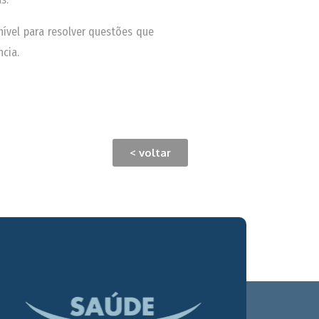
nível para resolver questões que
cia.
< voltar