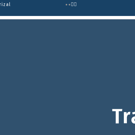
rizal
Tr