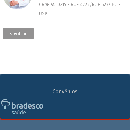
CRM-PA 10219 - RQE 4722/RQE 6237 HC -
USP
< voltar
Convênios