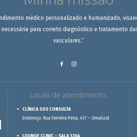
endimento médico personalizado e humanizado, visan
 necessária para correto diagnóstico e tratamento da
vasculares.”
Locais de atendimento:
CLÍNICA SOS CONSULTA
Endereço: Rua Ferreira Pena, 417 – Umarizal
LOUNGE CLINIC – SALA 1204