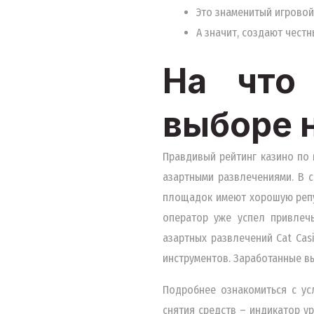
Это знаменитый игрово
А значит, создают честн
На что
выборе 
Правдивый рейтинг казино по
азартными развлечениями. В 
площадок имеют хорошую репут
оператор уже успел привлеч
азартных развлечений Cat Ca
инструментов. Заработанные в
Подробнее ознакомиться с ус
снятия средств – индикатор у