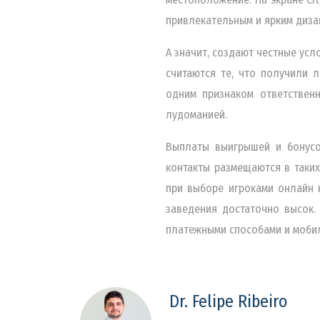
привлекательным и ярким диза
А значит, создают честные ус
считаются те, что получили 
одним признаком ответственн
лудоманией.
Выплаты выигрышей и бонусо
контакты размещаются в таки
при выборе игроками онлайн 
заведения достаточно высок.
платежными способами и моби
Dr. Felipe Ribeiro