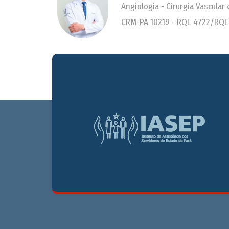
Angiologia - Cirurgia Vascular
CRM-PA 10219 - RQE 4722/RQE