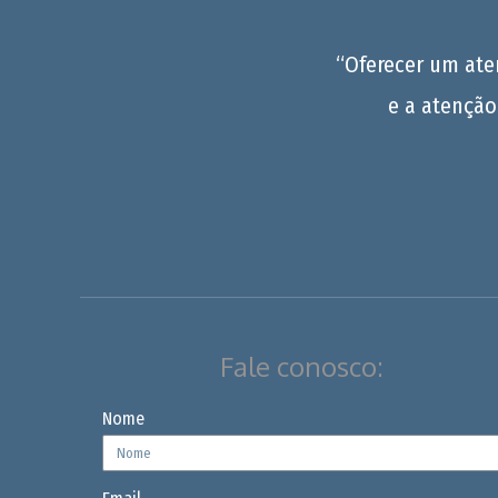
“Oferecer um at
e a atenção
Fale conosco:
Nome