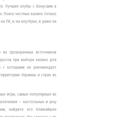
та. Лучшие клубы с бонусами в
х. Поиск честных казино только
на ПК, и на ноутбуке, и даже на
 из проверенных источников
просов при выборе казино для
й с которыми не рекомендует
территории Украины и стран из
ные игры, самые популярные из
звлечения – настольные и шоу
ами, найдите его ближайшее
е инструкции. Это связано с их