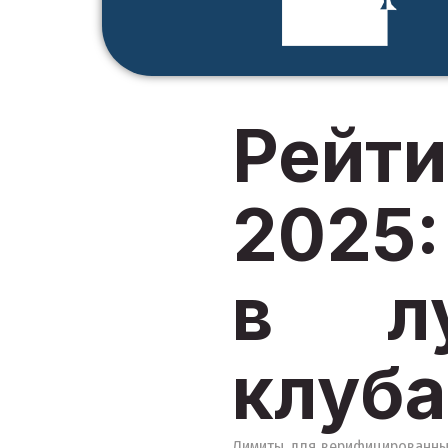
Рейти
2025:
в лу
клуба
Лимиты для верифицированных