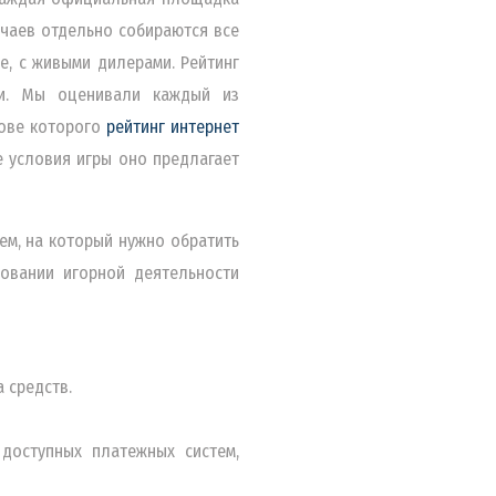
учаев отдельно собираются все
е, с живыми дилерами. Рейтинг
ки. Мы оценивали каждый из
нове которого
рейтинг интернет
е условия игры оно предлагает
ем, на который нужно обратить
ровании игорной деятельности
 средств.
доступных платежных систем,