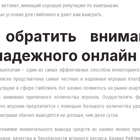
й автомат, имеющий хорошую репутацию по выигрышам.
ые условия для гемблинга и дают вам выиграть.
 обратить внима
надежного онлайн
 выплатам – один из самых эффективных способов мониторинга 
списке представлены самые честные и надежные игровые пла
ацию в сфере гэмблинга. Кэт казино появилось на рынке азартн
ь внимание приличного количества игроков. Осуществлять ф
sino игрокам предлагается с помощью большого количества уд
ыигрыши обычно выводятся не дольше, чем двое суток.
ловиями моментального вывода средств из казино можно пря
ровня, качества и безопасности игорного ресурса. Казино Рейти