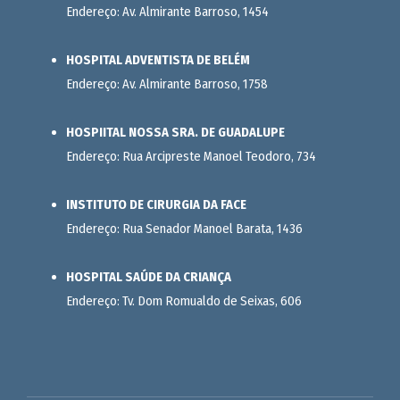
Endereço: Av. Almirante Barroso, 1454
HOSPITAL ADVENTISTA DE BELÉM
Endereço: Av. Almirante Barroso, 1758
HOSPIITAL NOSSA SRA. DE GUADALUPE
Endereço: Rua Arcipreste Manoel Teodoro, 734
INSTITUTO DE CIRURGIA DA FACE
Endereço: Rua Senador Manoel Barata, 1436
HOSPITAL SAÚDE DA CRIANÇA
Endereço: Tv. Dom Romualdo de Seixas, 606