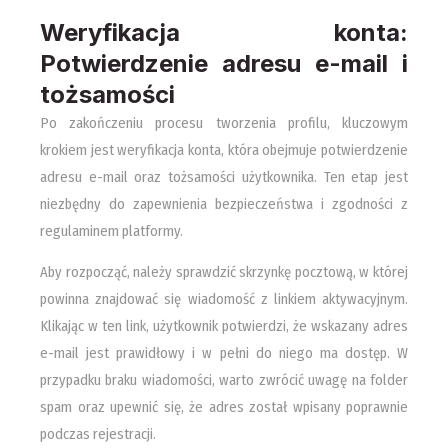
Weryfikacja konta:
Potwierdzenie adresu e-mail i
tożsamości
Po zakończeniu procesu tworzenia profilu, kluczowym
krokiem jest weryfikacja konta, która obejmuje potwierdzenie
adresu e-mail oraz tożsamości użytkownika. Ten etap jest
niezbędny do zapewnienia bezpieczeństwa i zgodności z
regulaminem platformy.
Aby rozpocząć, należy sprawdzić skrzynkę pocztową, w której
powinna znajdować się wiadomość z linkiem aktywacyjnym.
Klikając w ten link, użytkownik potwierdzi, że wskazany adres
e-mail jest prawidłowy i w pełni do niego ma dostęp. W
przypadku braku wiadomości, warto zwrócić uwagę na folder
spam oraz upewnić się, że adres został wpisany poprawnie
podczas rejestracji.