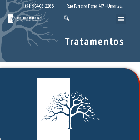
(91) 98408-2286
Rua Ferreira Pena, 417 - Umarizal
Tratamentos