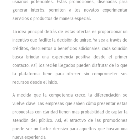
usuarios potenciales. Estas promociones, diseñadas para
generar interés, permiten a los novatos experimentar
servicios o productos de manera especial.
La idea principal detrás de estas ofertas es proporcionar un
incentivo que facilite la decisión de unirse. Ya sea a través de
créditos, descuentos o beneficios adicionales, cada solución
busca brindar una experiencia positiva desde el primer
contacto. Así, los recién llegados pueden disfrutar de lo que
la plataforma tiene para ofrecer sin comprometer sus
recursos desde el inicio.
A medida que la competencia crece, la diferenciación se
vuelve clave. Las empresas que saben cómo presentar estas
propuestas con claridad tienen más probabilidad de captar la
atención del público. Así, el atractivo de las promociones
puede ser un factor decisivo para aquellos que buscan una
nueva experiencia.