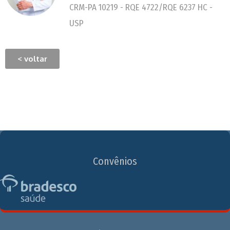
CRM-PA 10219 - RQE 4722/RQE 6237 HC -
USP
< voltar
Convênios