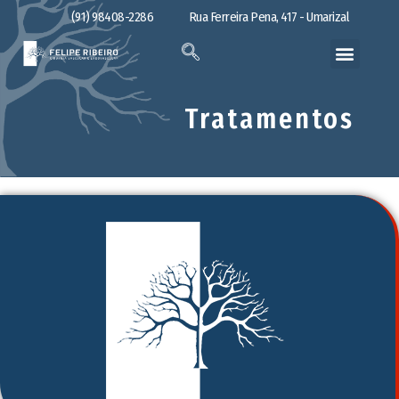
(91) 98408-2286
Rua Ferreira Pena, 417 - Umarizal
Tratamentos