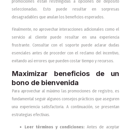
promociones están restringidas a opciones de depósito
seleccionadas. Esto puede resultar en sorpresas
desagradables que anulan los beneficios esperados.
Finalmente, no aprovechar interacciones adicionales como el
servicio al cliente puede resultar en una experiencia
frustrante. Consultar con el soporte puede aclarar dudas
esenciales antes de proceder con el reclamo del incentivo,
evitando así errores que pueden costar tiempo y recursos.
Maximizar beneficios de un
bono de bienvenida
Para aprovechar al máximo las promociones de registro, es
fundamental seguir algunos consejos prácticos que aseguren
una experiencia satisfactoria. A continuación, se presentan
estrategias efectivas.
Leer términos y condiciones:
Antes de aceptar