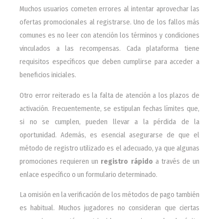
Muchos usuarios cometen errores al intentar aprovechar las
ofertas promocionales al registrarse. Uno de los fallos más
comunes es no leer con atención los términos y condiciones
vinculados a las recompensas. Cada plataforma tiene
requisitos específicos que deben cumplirse para acceder a
beneficios iniciales.
Otro error reiterado es la falta de atención a los plazos de
activación. Frecuentemente, se estipulan fechas límites que,
si no se cumplen, pueden llevar a la pérdida de la
oportunidad. Además, es esencial asegurarse de que el
método de registro utilizado es el adecuado, ya que algunas
promociones requieren un
registro rápido
a través de un
enlace específico o un formulario determinado.
La omisión en la verificación de los métodos de pago también
es habitual. Muchos jugadores no consideran que ciertas