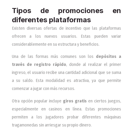
Tipos de promociones en
diferentes plataformas
Existen diversas ofertas de incentivo que las plataformas
ofrecen a los nuevos usuarios. Estas pueden variar
considerablemente en su estructura y beneficios.
Una de las formas más comunes son los
depósitos a
través de registro rápido
, donde al realizar el primer
ingreso, el usuario recibe una cantidad adicional que se suma
a su saldo. Esta modalidad es atractiva, ya que permite
comenzar a jugar con más recursos.
Otra opción popular incluye
giros gratis
en ciertos juegos,
especialmente en casinos en línea. Estas promociones
permiten a los jugadores probar diferentes máquinas
tragamonedas sin arriesgar su propio dinero.