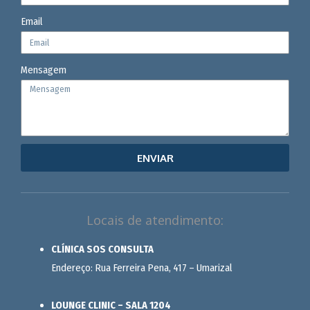
Email
Mensagem
ENVIAR
Locais de atendimento:
CLÍNICA SOS CONSULTA
Endereço: Rua Ferreira Pena, 417 – Umarizal
LOUNGE CLINIC – SALA 1204