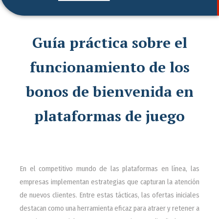
Guía práctica sobre el
funcionamiento de los
bonos de bienvenida en
plataformas de juego
En el competitivo mundo de las plataformas en línea, las
empresas implementan estrategias que capturan la atención
de nuevos clientes. Entre estas tácticas, las ofertas iniciales
destacan como una herramienta eficaz para atraer y retener a