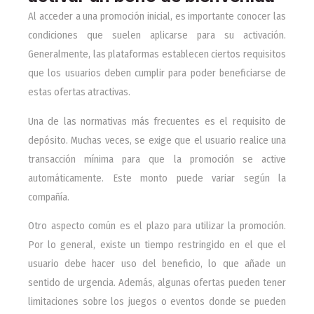
Al acceder a una promoción inicial, es importante conocer las
condiciones que suelen aplicarse para su activación.
Generalmente, las plataformas establecen ciertos requisitos
que los usuarios deben cumplir para poder beneficiarse de
estas ofertas atractivas.
Una de las normativas más frecuentes es el requisito de
depósito. Muchas veces, se exige que el usuario realice una
transacción mínima para que la promoción se active
automáticamente. Este monto puede variar según la
compañía.
Otro aspecto común es el plazo para utilizar la promoción.
Por lo general, existe un tiempo restringido en el que el
usuario debe hacer uso del beneficio, lo que añade un
sentido de urgencia. Además, algunas ofertas pueden tener
limitaciones sobre los juegos o eventos donde se pueden