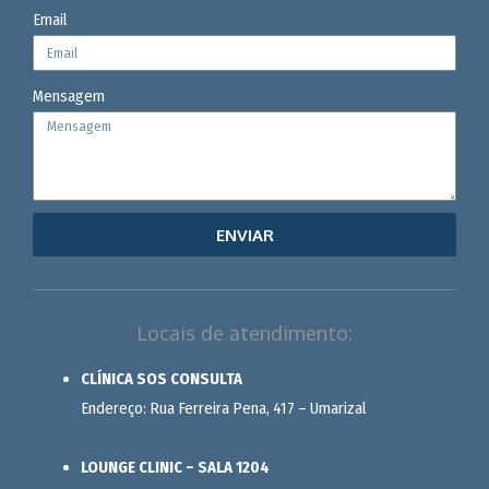
Email
Mensagem
ENVIAR
Locais de atendimento:
CLÍNICA SOS CONSULTA
Endereço: Rua Ferreira Pena, 417 – Umarizal
LOUNGE CLINIC – SALA 1204