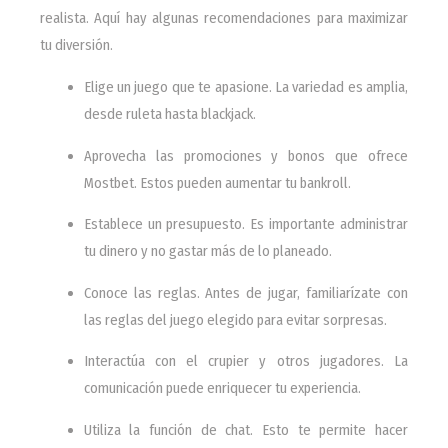
realista. Aquí hay algunas recomendaciones para maximizar
tu diversión.
Elige un juego que te apasione. La variedad es amplia,
desde ruleta hasta blackjack.
Aprovecha las promociones y bonos que ofrece
Mostbet. Estos pueden aumentar tu bankroll.
Establece un presupuesto. Es importante administrar
tu dinero y no gastar más de lo planeado.
Conoce las reglas. Antes de jugar, familiarízate con
las reglas del juego elegido para evitar sorpresas.
Interactúa con el crupier y otros jugadores. La
comunicación puede enriquecer tu experiencia.
Utiliza la función de chat. Esto te permite hacer