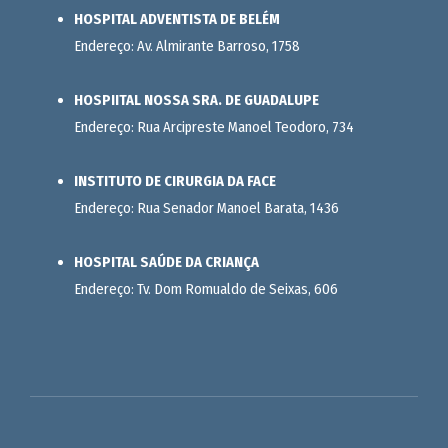
HOSPITAL ADVENTISTA DE BELÉM
Endereço: Av. Almirante Barroso, 1758
HOSPIITAL NOSSA SRA. DE GUADALUPE
Endereço: Rua Arcipreste Manoel Teodoro, 734
INSTITUTO DE CIRURGIA DA FACE
Endereço: Rua Senador Manoel Barata, 1436
HOSPITAL SAÚDE DA CRIANÇA
Endereço: Tv. Dom Romualdo de Seixas, 606