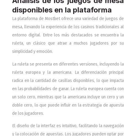
Análisis de los juegos de mesa
disponibles en la plataforma
La plataforma de Mostbet ofrece una variedad de juegos de
mesa, llevando la experiencia de los casinos tradicionales al
entorno digital. Entre los más destacados se encuentra la
ruleta, un clásico que atrae a muchos jugadores por su
simplicidad y emoción.
La ruleta se presenta en diferentes versiones, incluyendo la
ruleta europea y la americana. La diferenciación principal
radica en la cantidad de casillas disponibles, lo que impacta
en las probabilidades de ganar. La ruleta europea cuenta con
un solo cero, mientras que la americana incluye un cero y un
doble cero, lo que puede influir en la estrategia de apuesta
de los jugadores.
El diseño de la interfaz es intuitivo, facilitando la navegación
y la colocación de apuestas. Los jugadores pueden optar por