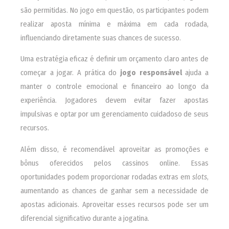
são permitidas. No jogo em questão, os participantes podem
realizar aposta mínima e máxima em cada rodada,
influenciando diretamente suas chances de sucesso.
Uma estratégia eficaz é definir um orçamento claro antes de
começar a jogar. A prática do
jogo responsável
ajuda a
manter o controle emocional e financeiro ao longo da
experiência. Jogadores devem evitar fazer apostas
impulsivas e optar por um gerenciamento cuidadoso de seus
recursos.
Além disso, é recomendável aproveitar as promoções e
bônus oferecidos pelos cassinos online. Essas
oportunidades podem proporcionar rodadas extras em
slots
,
aumentando as chances de ganhar sem a necessidade de
apostas adicionais. Aproveitar esses recursos pode ser um
diferencial significativo durante a jogatina.