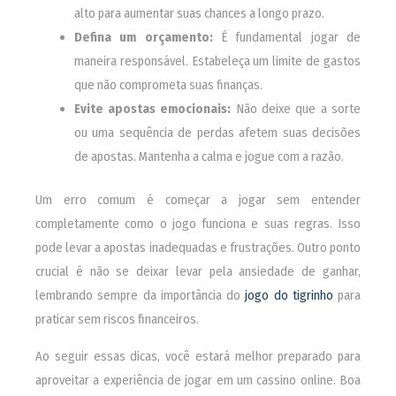
alto para aumentar suas chances a longo prazo.
Defina um orçamento:
É fundamental jogar de
maneira responsável. Estabeleça um limite de gastos
que não comprometa suas finanças.
Evite apostas emocionais:
Não deixe que a sorte
ou uma sequência de perdas afetem suas decisões
de apostas. Mantenha a calma e jogue com a razão.
Um erro comum é começar a jogar sem entender
completamente como o jogo funciona e suas regras. Isso
pode levar a apostas inadequadas e frustrações. Outro ponto
crucial é não se deixar levar pela ansiedade de ganhar,
lembrando sempre da importância do
jogo do tigrinho
para
praticar sem riscos financeiros.
Ao seguir essas dicas, você estará melhor preparado para
aproveitar a experiência de jogar em um cassino online. Boa