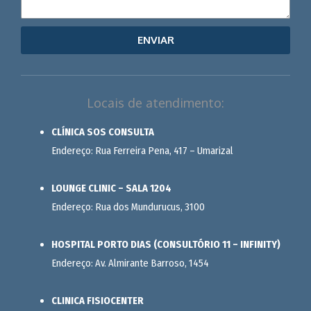
ENVIAR
Locais de atendimento:
CLÍNICA SOS CONSULTA
Endereço: Rua Ferreira Pena, 417 – Umarizal
LOUNGE CLINIC – SALA 1204
Endereço: Rua dos Mundurucus, 3100
HOSPITAL PORTO DIAS (CONSULTÓRIO 11 – INFINITY)
Endereço: Av. Almirante Barroso, 1454
CLINICA FISIOCENTER