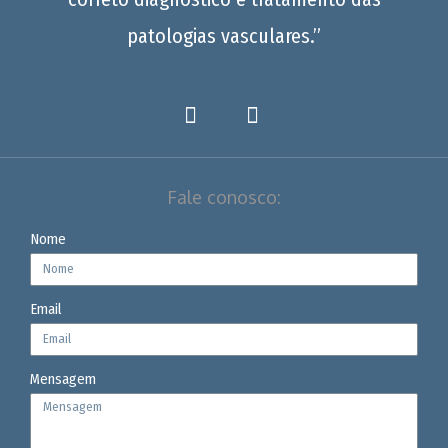
patologias vasculares.”
Fale conosco:
Nome
Email
Mensagem