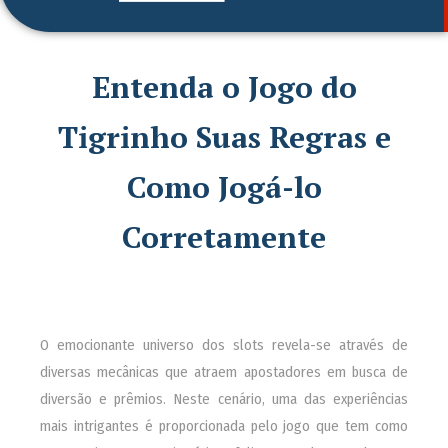
Entenda o Jogo do
Tigrinho Suas Regras e
Como Jogá-lo
Corretamente
O emocionante universo dos slots revela-se através de
diversas mecânicas que atraem apostadores em busca de
diversão e prêmios. Neste cenário, uma das experiências
mais intrigantes é proporcionada pelo jogo que tem como