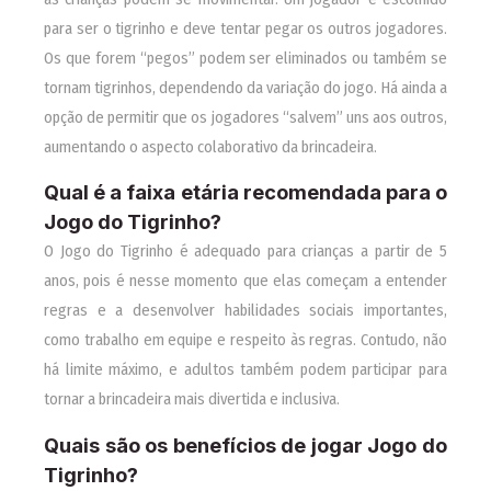
para ser o tigrinho e deve tentar pegar os outros jogadores.
Os que forem “pegos” podem ser eliminados ou também se
tornam tigrinhos, dependendo da variação do jogo. Há ainda a
opção de permitir que os jogadores “salvem” uns aos outros,
aumentando o aspecto colaborativo da brincadeira.
Qual é a faixa etária recomendada para o
Jogo do Tigrinho?
O Jogo do Tigrinho é adequado para crianças a partir de 5
anos, pois é nesse momento que elas começam a entender
regras e a desenvolver habilidades sociais importantes,
como trabalho em equipe e respeito às regras. Contudo, não
há limite máximo, e adultos também podem participar para
tornar a brincadeira mais divertida e inclusiva.
Quais são os benefícios de jogar Jogo do
Tigrinho?