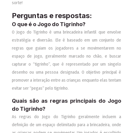
sorte!
Perguntas e respostas:
O que é o Jogo do Tigrinho?
O Jogo do Tigrinho é uma brincadeira infantil que envolve
estratégia e diversão. Ele é baseado em um conjunto de
regras que guiam os jogadores a se movimentarem no
espaço de jogo, geralmente marcado no chão, e buscar
capturar o “tigrinho”, que é representado por um singelo
desenho ou uma pessoa designada. O objetivo principal é
promover a interação entre as crianças enquanto elas tentam
evitar ser “pegas” pelo tigrinho.
Quais são as regras principais do Jogo
do Tigrinho?
As regras do Jogo do Tigrinho geralmente incluem a
definição de um espaço delimitado para a brincadeira, onde
as crianças podem se movimentar. Um jogador é escolhido