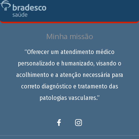
Minha missão
“Oferecer um atendimento médico
personalizado e humanizado, visando o
acolhimento e a atenção necessária para
correto diagnóstico e tratamento das
patologias vasculares.”