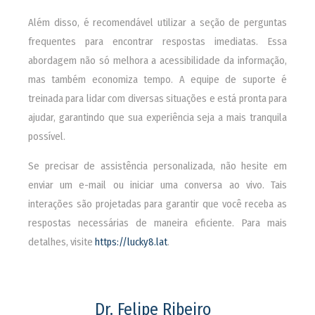
Além disso, é recomendável utilizar a seção de perguntas
frequentes para encontrar respostas imediatas. Essa
abordagem não só melhora a acessibilidade da informação,
mas também economiza tempo. A equipe de suporte é
treinada para lidar com diversas situações e está pronta para
ajudar, garantindo que sua experiência seja a mais tranquila
possível.
Se precisar de assistência personalizada, não hesite em
enviar um e-mail ou iniciar uma conversa ao vivo. Tais
interações são projetadas para garantir que você receba as
respostas necessárias de maneira eficiente. Para mais
detalhes, visite
https://lucky8.lat
.
Dr. Felipe Ribeiro