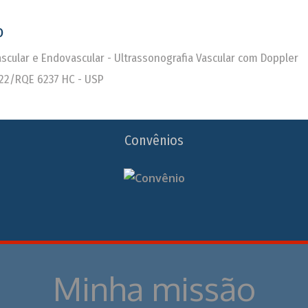
o
Vascular e Endovascular - Ultrassonografia Vascular com Doppler
22/RQE 6237 HC - USP
Convênios
Minha missão