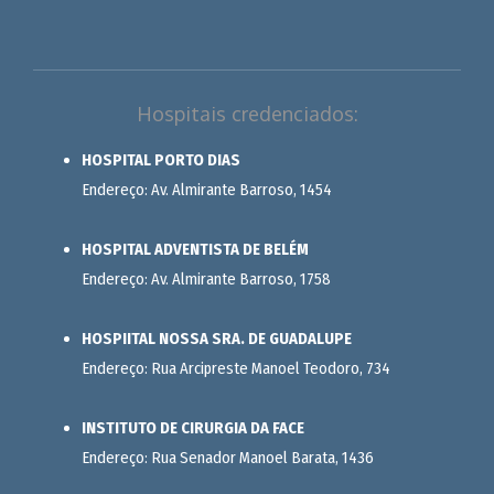
Hospitais credenciados:
HOSPITAL PORTO DIAS
Endereço: Av. Almirante Barroso, 1454
HOSPITAL ADVENTISTA DE BELÉM
Endereço: Av. Almirante Barroso, 1758
HOSPIITAL NOSSA SRA. DE GUADALUPE
Endereço: Rua Arcipreste Manoel Teodoro, 734
INSTITUTO DE CIRURGIA DA FACE
Endereço: Rua Senador Manoel Barata, 1436