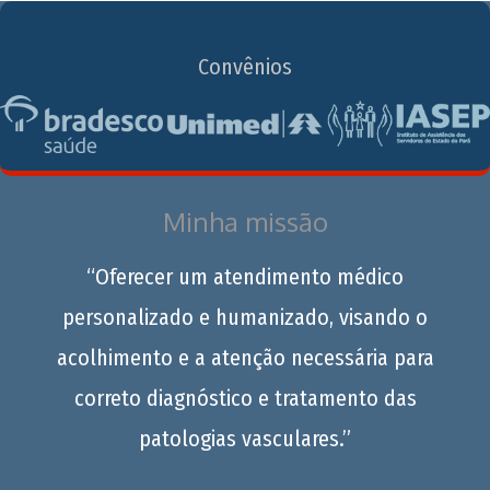
Convênios
Minha missão
“Oferecer um atendimento médico
personalizado e humanizado, visando o
acolhimento e a atenção necessária para
correto diagnóstico e tratamento das
patologias vasculares.”