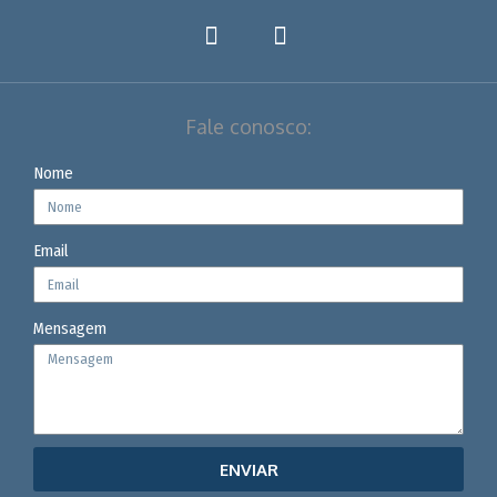
Fale conosco:
Nome
Email
Mensagem
ENVIAR