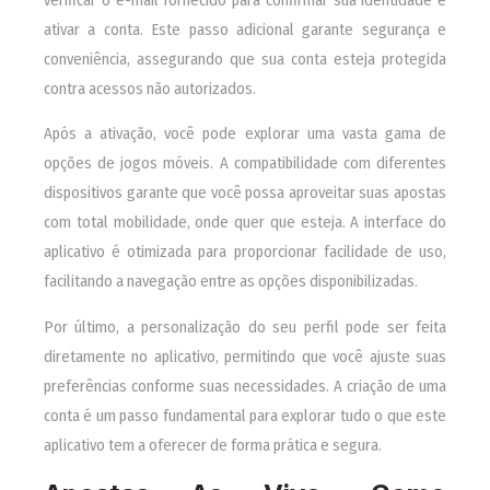
ativar a conta. Este passo adicional garante segurança e
conveniência, assegurando que sua conta esteja protegida
contra acessos não autorizados.
Após a ativação, você pode explorar uma vasta gama de
opções de jogos móveis. A compatibilidade com diferentes
dispositivos garante que você possa aproveitar suas apostas
com total mobilidade, onde quer que esteja. A interface do
aplicativo é otimizada para proporcionar facilidade de uso,
facilitando a navegação entre as opções disponibilizadas.
Por último, a personalização do seu perfil pode ser feita
diretamente no aplicativo, permitindo que você ajuste suas
preferências conforme suas necessidades. A criação de uma
conta é um passo fundamental para explorar tudo o que este
aplicativo tem a oferecer de forma prática e segura.