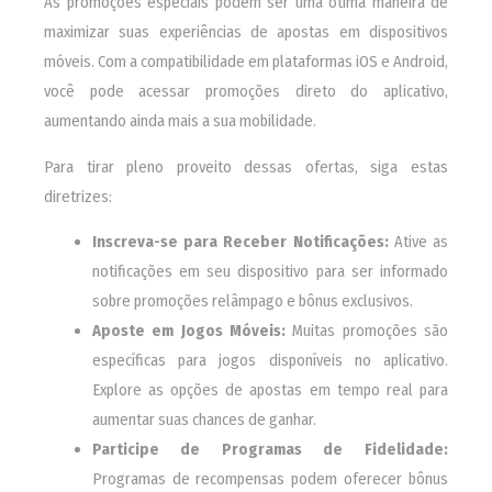
As promoções especiais podem ser uma ótima maneira de
maximizar suas experiências de apostas em dispositivos
móveis. Com a compatibilidade em plataformas iOS e Android,
você pode acessar promoções direto do aplicativo,
aumentando ainda mais a sua mobilidade.
Para tirar pleno proveito dessas ofertas, siga estas
diretrizes:
Inscreva-se para Receber Notificações:
Ative as
notificações em seu dispositivo para ser informado
sobre promoções relâmpago e bônus exclusivos.
Aposte em Jogos Móveis:
Muitas promoções são
específicas para jogos disponíveis no aplicativo.
Explore as opções de apostas em tempo real para
aumentar suas chances de ganhar.
Participe de Programas de Fidelidade:
Programas de recompensas podem oferecer bônus