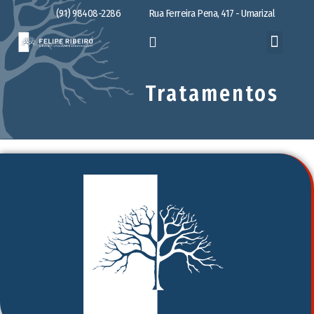
(91) 98408-2286
Rua Ferreira Pena, 417 - Umarizal
Tratamentos