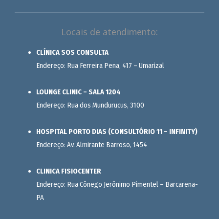
Locais de atendimento:
CLÍNICA SOS CONSULTA
Endereço: Rua Ferreira Pena, 417 – Umarizal
LOUNGE CLINIC – SALA 1204
Endereço: Rua dos Mundurucus, 3100
HOSPITAL PORTO DIAS (CONSULTÓRIO 11 – INFINITY)
Endereço: Av. Almirante Barroso, 1454
CLINICA FISIOCENTER
Endereço: Rua Cônego Jerônimo Pimentel – Barcarena-
PA