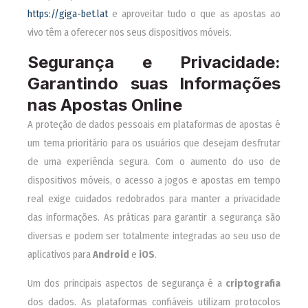
https://giga-bet.lat
e aproveitar tudo o que as apostas ao
vivo têm a oferecer nos seus dispositivos móveis.
Segurança e Privacidade:
Garantindo suas Informações
nas Apostas Online
A proteção de dados pessoais em plataformas de apostas é
um tema prioritário para os usuários que desejam desfrutar
de uma experiência segura. Com o aumento do uso de
dispositivos móveis, o acesso a jogos e apostas em tempo
real exige cuidados redobrados para manter a privacidade
das informações. As práticas para garantir a segurança são
diversas e podem ser totalmente integradas ao seu uso de
aplicativos para
Android
e
iOS
.
Um dos principais aspectos de segurança é a
criptografia
dos dados. As plataformas confiáveis utilizam protocolos