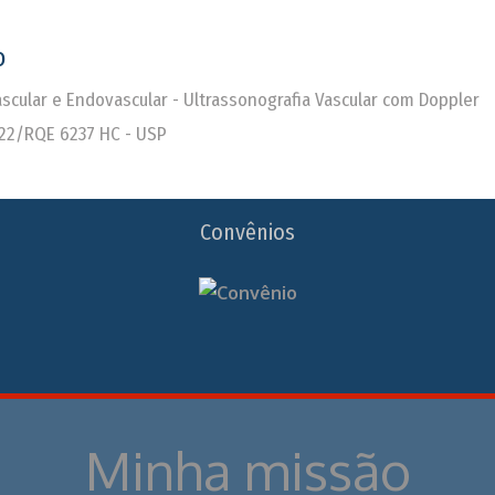
o
Vascular e Endovascular - Ultrassonografia Vascular com Doppler
22/RQE 6237 HC - USP
Convênios
Minha missão