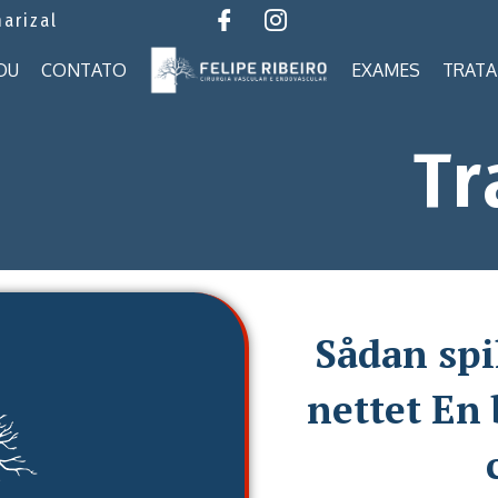
marizal
OU
CONTATO
EXAMES
TRAT
Tr
Sådan spi
nettet En