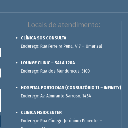
Locais de atendimento:
CLÍNICA SOS CONSULTA
Endereço: Rua Ferreira Pena, 417 – Umarizal
LOUNGE CLINIC – SALA 1204
Endereço: Rua dos Mundurucus, 3100
HOSPITAL PORTO DIAS (CONSULTÓRIO 11 – INFINITY)
Endereço: Av. Almirante Barroso, 1454
CLINICA FISIOCENTER
Endereço: Rua Cônego Jerônimo Pimentel –