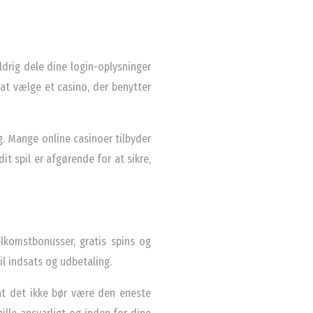
ldrig dele dine login-oplysninger
 at vælge et casino, der benytter
. Mange online casinoer tilbyder
it spil er afgørende for at sikre,
elkomstbonusser, gratis spins og
il indsats og udbetaling.
t det ikke bør være den eneste