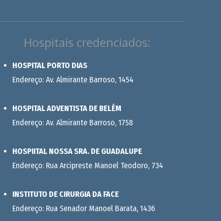
Hospitais credenciados:
HOSPITAL PORTO DIAS
Endereço: Av. Almirante Barroso, 1454
HOSPITAL ADVENTISTA DE BELÉM
Endereço: Av. Almirante Barroso, 1758
HOSPIITAL NOSSA SRA. DE GUADALUPE
Endereço: Rua Arcipreste Manoel Teodoro, 734
INSTITUTO DE CIRURGIA DA FACE
Endereço: Rua Senador Manoel Barata, 1436