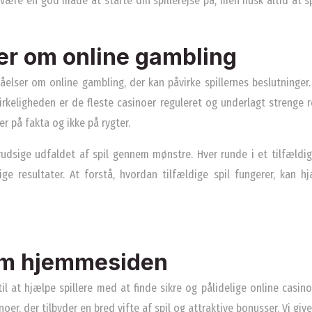
n være en god måde at starte din spillerejse på, men husk altid at sp
er om online gambling
elser om online gambling, der kan påvirke spillernes beslutninger. 
 virkeligheden er de fleste casinoer reguleret og underlagt strenge reg
er på fakta og ikke på rygter.
udsige udfaldet af spil gennem mønstre. Hver runde i et tilfældigt
dige resultater. At forstå, hvordan tilfældige spil fungerer, ka
om hjemmesiden
l at hjælpe spillere med at finde sikre og pålidelige online casin
er, der tilbyder en bred vifte af spil og attraktive bonusser. Vi giver