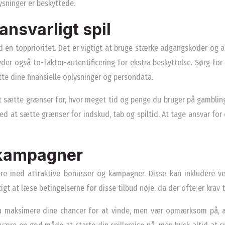
ysninger er beskyttede.
ansvarligt spil
hed en topprioritet. Det er vigtigt at bruge stærke adgangskoder og a
er også to-faktor-autentificering for ekstra beskyttelse. Sørg for
tte dine finansielle oplysninger og persondata.
at sætte grænser for, hvor meget tid og penge du bruger på gambling
ed at sætte grænser for indskud, tab og spiltid. At tage ansvar for d
 kampagner
lere med attraktive bonusser og kampagner. Disse kan inkludere v
igt at læse betingelserne for disse tilbud nøje, da der ofte er krav t
u maksimere dine chancer for at vinde, men vær opmærksom på, a