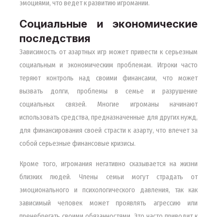
эмоциями, что ведет к развитию игромании.
Социальные и экономические
последствия
Зависимость от азартных игр может привести к серьезным
социальным и экономическим проблемам. Игроки часто
теряют контроль над своими финансами, что может
вызвать долги, проблемы в семье и разрушение
социальных связей. Многие игроманы начинают
использовать средства, предназначенные для других нужд,
для финансирования своей страсти к азарту, что влечет за
собой серьезные финансовые кризисы.
Кроме того, игромания негативно сказывается на жизни
близких людей. Члены семьи могут страдать от
эмоционального и психологического давления, так как
зависимый человек может проявлять агрессию или
пренебрегать своими обязанностями. Это часто приводит к