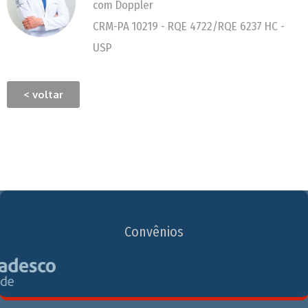
com Doppler
CRM-PA 10219 - RQE 4722/RQE 6237 HC -
USP
< voltar
Convênios