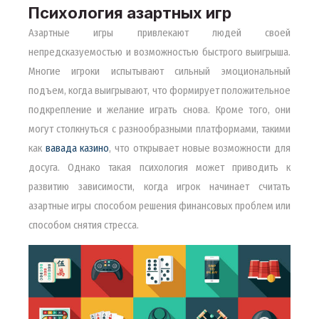
Психология азартных игр
Азартные игры привлекают людей своей
непредсказуемостью и возможностью быстрого выигрыша.
Многие игроки испытывают сильный эмоциональный
подъем, когда выигрывают, что формирует положительное
подкрепление и желание играть снова. Кроме того, они
могут столкнуться с разнообразными платформами, такими
как
вавада казино
, что открывает новые возможности для
досуга. Однако такая психология может приводить к
развитию зависимости, когда игрок начинает считать
азартные игры способом решения финансовых проблем или
способом снятия стресса.