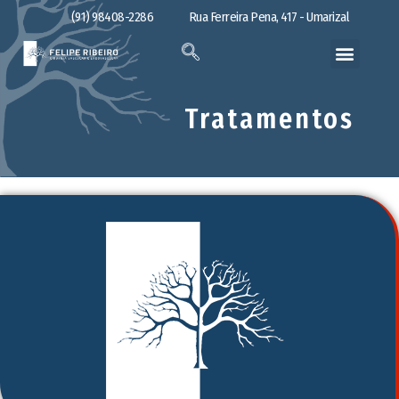
(91) 98408-2286
Rua Ferreira Pena, 417 - Umarizal
Tratamentos