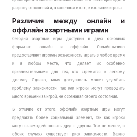
разрыву отношений и, в конечном итоге, к изоляции игрока.
Различия между онлайн и
оффлайн азартными играми
Сегодня азартные игры доступны в двух основных
форматах: онлайн и оффлайн. Онлайн-казино
предоставляют игрокам возможность играть в любое время
и в любом месте, что делает их особенно
привлекательными для тех, кто стремится к легкому
доступу. Однако, такая доступность может усугубить
проблему зависимости, так как игроки могут проводить
много времени за игрой, не осознавая своего состояния.
В отличие от этого, оффлайн азартные игры могут
предлагать более социальный элемент, так как игроки
могут взаимодействовать друг с другом. Тем не менее, в
обоих случаях существует риск зависимости. Важно