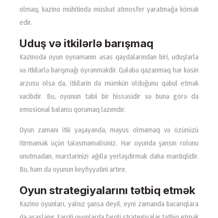
olmaq, kazino mühitində müsbət atmosfer yaratmağa kömək
edir.
Uduş və itkilərlə barışmaq
Kazinoda oyun oynamanın əsas qaydalarından biri, uduşlarla
və itkilərlə barışmağı öyrənməkdir. Qələbə qazanmaq hər kəsin
arzusu olsa da, itkilərin də mümkün olduğunu qəbul etmək
vacibdir. Bu, oyunun təbii bir hissəsidir və buna görə də
emosional balansı qorumaq lazımdır.
Oyun zamanı itki yaşayanda, məyus olmamaq və özünüzü
itirməmək üçün tələsməməlisiniz. Hər oyunda şansın rolunu
unutmadan, mərclərinizi ağılla yerləşdirmək daha məntiqlidir.
Bu, həm də oyunun keyfiyyətini artırır.
Oyun strategiyalarını tətbiq etmək
Kazino oyunları, yalnız şansa deyil, eyni zamanda bacarıqlara
da əsaslanır. Fərqli oyunlarda fərqli strategiyalar tətbiq etmək