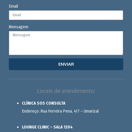
Email
Mensagem
ENVIAR
Locais de atendimento:
CLÍNICA SOS CONSULTA
Endereço: Rua Ferreira Pena, 417 – Umarizal
LOUNGE CLINIC – SALA 1204