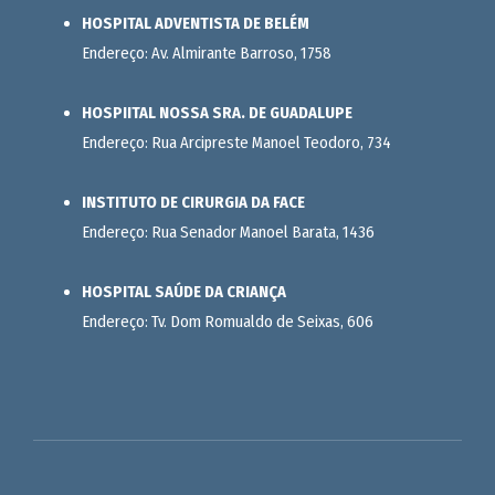
HOSPITAL ADVENTISTA DE BELÉM
Endereço: Av. Almirante Barroso, 1758
HOSPIITAL NOSSA SRA. DE GUADALUPE
Endereço: Rua Arcipreste Manoel Teodoro, 734
INSTITUTO DE CIRURGIA DA FACE
Endereço: Rua Senador Manoel Barata, 1436
HOSPITAL SAÚDE DA CRIANÇA
Endereço: Tv. Dom Romualdo de Seixas, 606