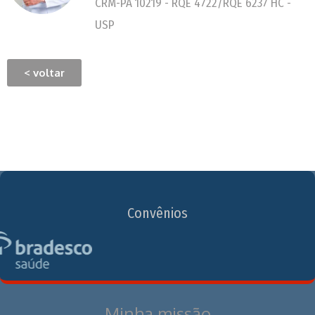
CRM-PA 10219 - RQE 4722/RQE 6237 HC -
USP
< voltar
Convênios
Minha missão