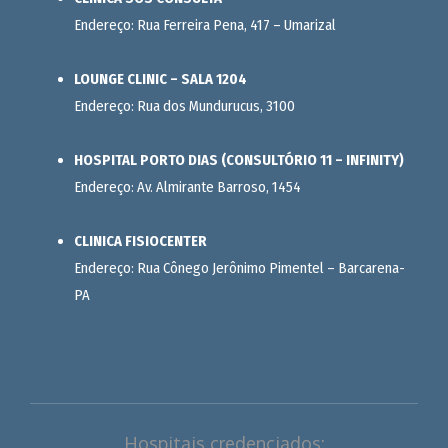
Endereço: Rua Ferreira Pena, 417 – Umarizal
LOUNGE CLINIC – SALA 1204
Endereço: Rua dos Mundurucus, 3100
HOSPITAL PORTO DIAS (CONSULTÓRIO 11 – INFINITY)
Endereço: Av. Almirante Barroso, 1454
CLINICA FISIOCENTER
Endereço: Rua Cônego Jerônimo Pimentel – Barcarena-
PA
Hospitais credenciados: