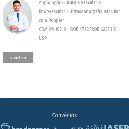
Angiologia - Cirurgia Vascular e
Endovascular - Ultrassonografia Vascular
com Doppler
CRM-PA 10219 - RQE 4722/RQE 6237 HC -
USP
< voltar
Convênios