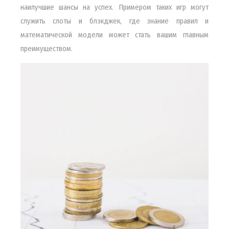
наилучшие шансы на успех. Примером таких игр могут
служить слоты и блэкджек, где знание правил и
математической модели может стать вашим главным
преимуществом.