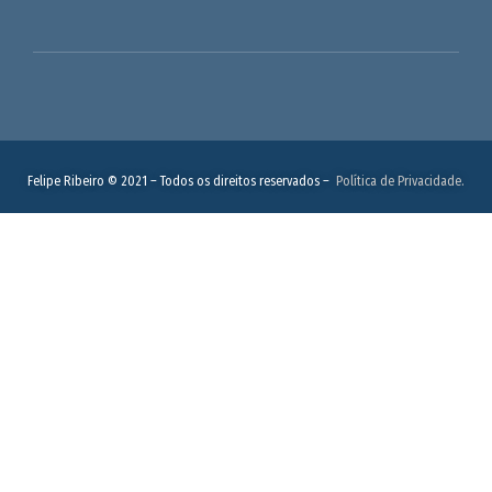
Felipe Ribeiro © 2021 – Todos os direitos reservados –
Política de Privacidade.