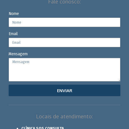
Fale conosco:
Nome
Email
Mensagem
ENVIAR
Locais de atendimento:
CLÍNICA SOS CONSULTA