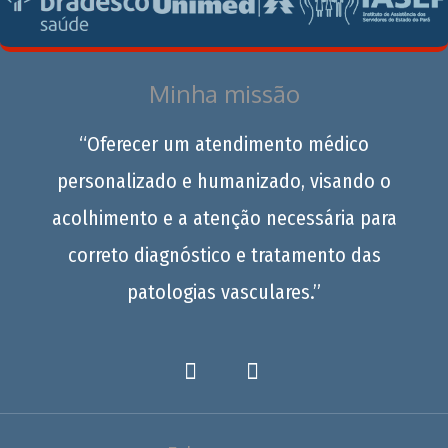
Minha missão
“Oferecer um atendimento médico
personalizado e humanizado, visando o
acolhimento e a atenção necessária para
correto diagnóstico e tratamento das
patologias vasculares.”