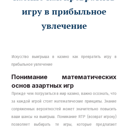
игру в прибыльное
увлечение
Искусство выигрыша в казино как превратить игру в
прибыльное увлечение
Понимание математических
основ азартных игр
Прежде чем погрузиться в мир казино, важно осознать, что
за каждой игрой стоят математические принципы. Знание
сопряженных вероятностей может значительно повысить
ваши шансы на выигрыш. Понимание RTP (возврат игроку)
позволяет выбирать те игры, которые предлагают