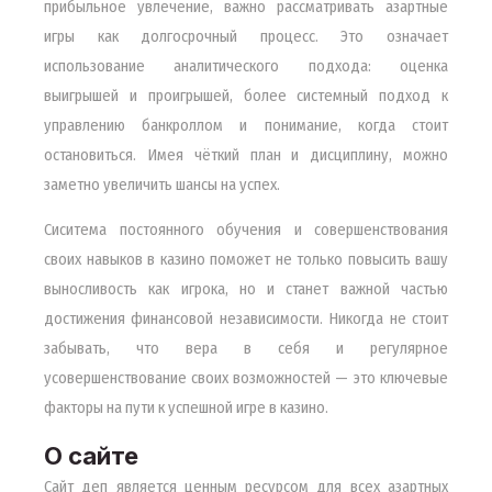
прибыльное увлечение, важно рассматривать азартные
игры как долгосрочный процесс. Это означает
использование аналитического подхода: оценка
выигрышей и проигрышей, более системный подход к
управлению банкроллом и понимание, когда стоит
остановиться. Имея чёткий план и дисциплину, можно
заметно увеличить шансы на успех.
Сиситема постоянного обучения и совершенствования
своих навыков в казино поможет не только повысить вашу
выносливость как игрока, но и станет важной частью
достижения финансовой независимости. Никогда не стоит
забывать, что вера в себя и регулярное
усовершенствование своих возможностей — это ключевые
факторы на пути к успешной игре в казино.
О сайте
Сайт деп является ценным ресурсом для всех азартных