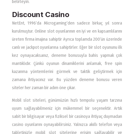
belirleyin.
Discount Casino
NetEnt, 1996’da Microgaming’den sadece birkaç yıl sonra
kurulmuştur. Online slot oyunlarının en iyi ve en kapsamlılarını
üreten firma imajına sahiptir Ayrıca toplamda 200’ün üzerinde
canlı ve jackpot oyunlarına sahiptirler. Eğer bir slot oyununu ilk
kez oynayacaksanız, deneme bonusuyla bahis yapmak çok
mantıklıdır. Çünkü oyunun dinamiklerini anlamak, free spin
kazanma yöntemlerini görmek ve taktik geliştirmek için
zamana ihtiyacınız var. Bu yüzden deneme bonusu veren
siteler her zaman bir adım öne çıkar.
Mobil slot siteleri, günümüzün hızlı tempolu yaşam tarzına
uyum sağlayabilmeniz için mükemmel bir seçenektir. Artık
sabit bir bilgisayar veya fiziksel bir casinoya ihtiyaç duymadan
casino oyunlarını oynayabilirsiniz. Yalnızca akıllı telefon veya
tabletinizle mobil slot sitelerine erişim sağlayabilir ve