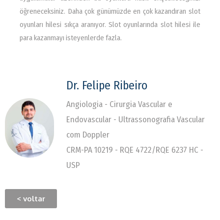
öğreneceksiniz. Daha çok günümüzde en çok kazandıran slot
oyunları hilesi sıkça aranıyor. Slot oyunlarında slot hilesi ile
para kazanmayı isteyenlerde fazla.
Dr. Felipe Ribeiro
Angiologia - Cirurgia Vascular e
Endovascular - Ultrassonografia Vascular
com Doppler
CRM-PA 10219 - RQE 4722/RQE 6237 HC -
USP
< voltar