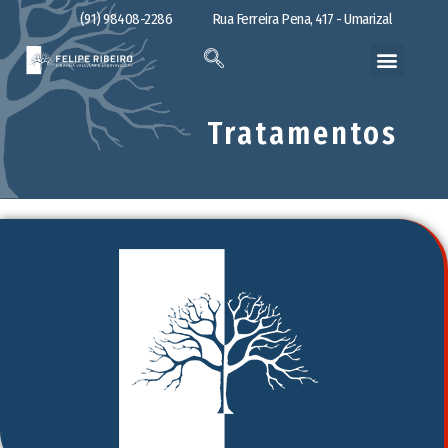
(91) 98408-2286
Rua Ferreira Pena, 417 - Umarizal
Tratamentos