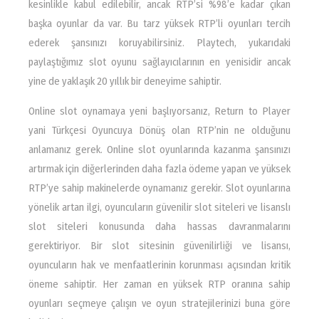
kesinlikle kabul edilebilir, ancak RTP’si %98’e kadar çıkan
başka oyunlar da var. Bu tarz yüksek RTP’li oyunları tercih
ederek şansınızı koruyabilirsiniz. Playtech, yukarıdaki
paylaştığımız slot oyunu sağlayıcılarının en yenisidir ancak
yine de yaklaşık 20 yıllık bir deneyime sahiptir.
Online slot oynamaya yeni başlıyorsanız, Return to Player
yani Türkçesi Oyuncuya Dönüş olan RTP’nin ne olduğunu
anlamanız gerek. Online slot oyunlarında kazanma şansınızı
artırmak için diğerlerinden daha fazla ödeme yapan ve yüksek
RTP’ye sahip makinelerde oynamanız gerekir. Slot oyunlarına
yönelik artan ilgi, oyuncuların güvenilir slot siteleri ve lisanslı
slot siteleri konusunda daha hassas davranmalarını
gerektiriyor. Bir slot sitesinin güvenilirliği ve lisansı,
oyuncuların hak ve menfaatlerinin korunması açısından kritik
öneme sahiptir. Her zaman en yüksek RTP oranına sahip
oyunları seçmeye çalışın ve oyun stratejilerinizi buna göre