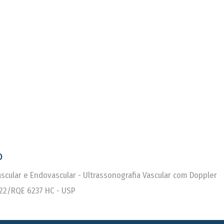
o
Vascular e Endovascular - Ultrassonografia Vascular com Doppler
22/RQE 6237 HC - USP