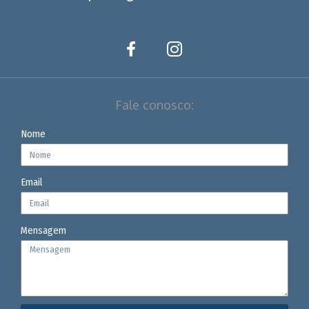
Fale conosco:
Nome
Email
Mensagem