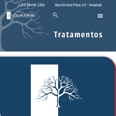
(91) 98408-2286
Rua Ferreira Pena, 417 - Umarizal
Tratamentos