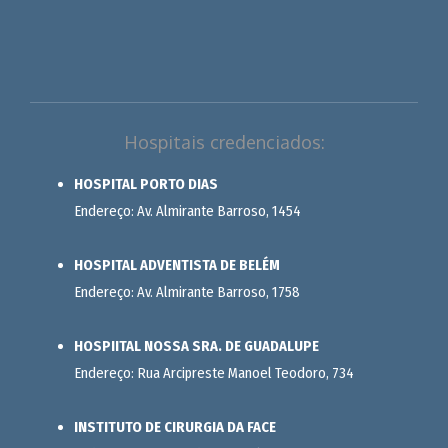
Hospitais credenciados:
HOSPITAL PORTO DIAS
Endereço: Av. Almirante Barroso, 1454
HOSPITAL ADVENTISTA DE BELÉM
Endereço: Av. Almirante Barroso, 1758
HOSPIITAL NOSSA SRA. DE GUADALUPE
Endereço: Rua Arcipreste Manoel Teodoro, 734
INSTITUTO DE CIRURGIA DA FACE