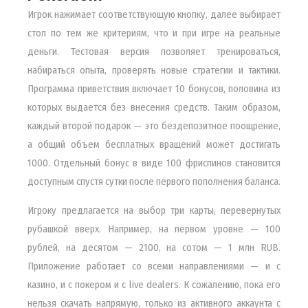
Игрок нажимает соответствующую кнопку, далее выбирает
стол по тем же критериям, что и при игре на реальные
деньги. Тестовая версия позволяет тренироваться,
набираться опыта, проверять новые стратегии и тактики.
Программа приветствия включает 10 бонусов, половина из
которых выдается без внесения средств. Таким образом,
каждый второй подарок — это бездепозитное поощрение,
а общий объем бесплатных вращений может достигать
1000. Отдельный бонус в виде 100 фриспинов становится
доступным спустя сутки после первого пополнения баланса.
Игроку предлагается на выбор три карты, перевернутых
рубашкой вверх. Например, на первом уровне — 100
рублей, на десятом — 2100, на сотом — 1 млн RUB.
Приложение работает со всеми направлениями — и с
казино, и с покером и с live dealers. К сожалению, пока его
нельзя скачать напрямую, только из активного аккаунта с