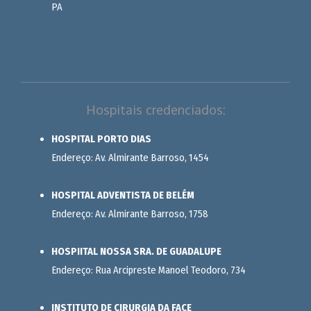
PA
Hospitais credenciados:
HOSPITAL PORTO DIAS
Endereço: Av. Almirante Barroso, 1454
HOSPITAL ADVENTISTA DE BELÉM
Endereço: Av. Almirante Barroso, 1758
HOSPIITAL NOSSA SRA. DE GUADALUPE
Endereço: Rua Arcipreste Manoel Teodoro, 734
INSTITUTO DE CIRURGIA DA FACE