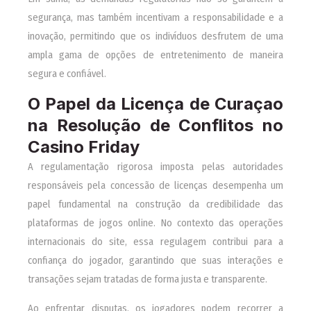
segurança, mas também incentivam a responsabilidade e a
inovação, permitindo que os indivíduos desfrutem de uma
ampla gama de opções de entretenimento de maneira
segura e confiável.
O Papel da Licença de Curaçao
na Resolução de Conflitos no
Casino Friday
A regulamentação rigorosa imposta pelas autoridades
responsáveis pela concessão de licenças desempenha um
papel fundamental na construção da credibilidade das
plataformas de jogos online. No contexto das operações
internacionais do site, essa regulagem contribui para a
confiança do jogador, garantindo que suas interações e
transações sejam tratadas de forma justa e transparente.
Ao enfrentar disputas, os jogadores podem recorrer a