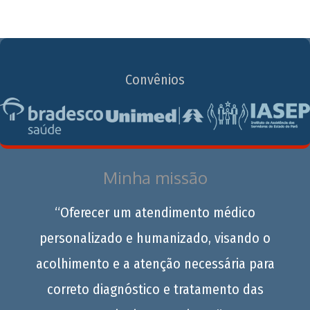
Convênios
Minha missão
“Oferecer um atendimento médico
personalizado e humanizado, visando o
acolhimento e a atenção necessária para
correto diagnóstico e tratamento das