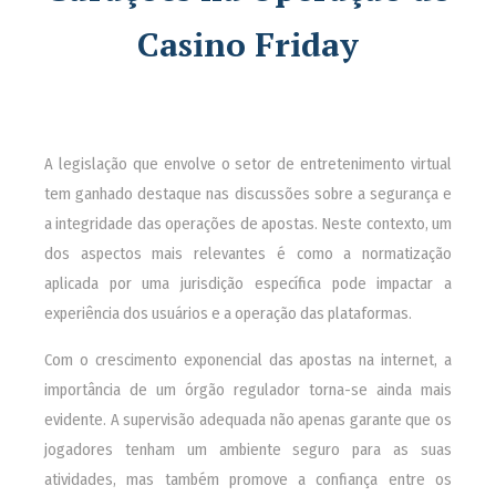
Casino Friday
A legislação que envolve o setor de entretenimento virtual
tem ganhado destaque nas discussões sobre a segurança e
a integridade das operações de apostas. Neste contexto, um
dos aspectos mais relevantes é como a normatização
aplicada por uma jurisdição específica pode impactar a
experiência dos usuários e a operação das plataformas.
Com o crescimento exponencial das apostas na internet, a
importância de um órgão regulador torna-se ainda mais
evidente. A supervisão adequada não apenas garante que os
jogadores tenham um ambiente seguro para as suas
atividades, mas também promove a confiança entre os