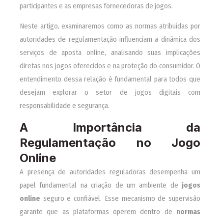
participantes e as empresas fornecedoras de jogos.
Neste artigo, examinaremos como as normas atribuídas por
autoridades de regulamentação influenciam a dinâmica dos
serviços de aposta online, analisando suas implicações
diretas nos jogos oferecidos e na proteção do consumidor. O
entendimento dessa relação é fundamental para todos que
desejam explorar o setor de jogos digitais com
responsabilidade e segurança.
A Importância da
Regulamentação no Jogo
Online
A presença de autoridades reguladoras desempenha um
papel fundamental na criação de um ambiente de
jogos
online
seguro e confiável. Esse mecanismo de supervisão
garante que as plataformas operem dentro de
normas