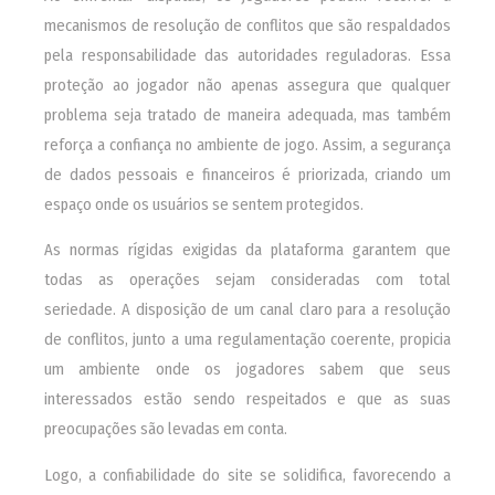
mecanismos de resolução de conflitos que são respaldados
pela responsabilidade das autoridades reguladoras. Essa
proteção ao jogador não apenas assegura que qualquer
problema seja tratado de maneira adequada, mas também
reforça a confiança no ambiente de jogo. Assim, a segurança
de dados pessoais e financeiros é priorizada, criando um
espaço onde os usuários se sentem protegidos.
As normas rígidas exigidas da plataforma garantem que
todas as operações sejam consideradas com total
seriedade. A disposição de um canal claro para a resolução
de conflitos, junto a uma regulamentação coerente, propicia
um ambiente onde os jogadores sabem que seus
interessados estão sendo respeitados e que as suas
preocupações são levadas em conta.
Logo, a confiabilidade do site se solidifica, favorecendo a