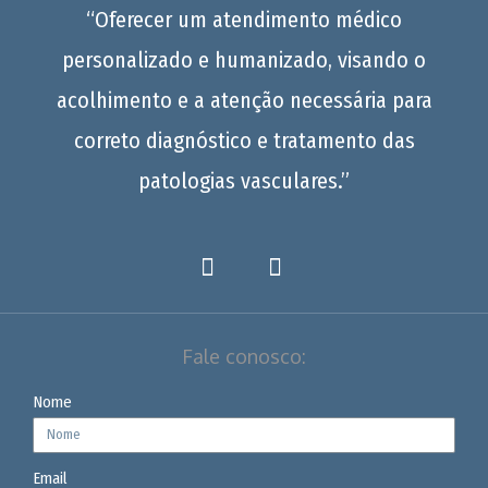
“Oferecer um atendimento médico
personalizado e humanizado, visando o
acolhimento e a atenção necessária para
correto diagnóstico e tratamento das
patologias vasculares.”
Fale conosco:
Nome
Email