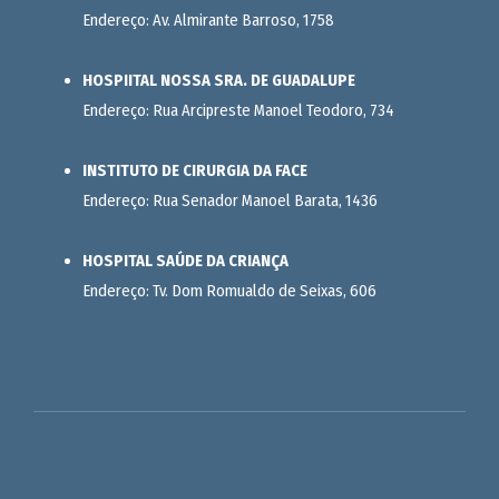
Endereço: Av. Almirante Barroso, 1758
HOSPIITAL NOSSA SRA. DE GUADALUPE
Endereço: Rua Arcipreste Manoel Teodoro, 734
INSTITUTO DE CIRURGIA DA FACE
Endereço: Rua Senador Manoel Barata, 1436
HOSPITAL SAÚDE DA CRIANÇA
Endereço: Tv. Dom Romualdo de Seixas, 606