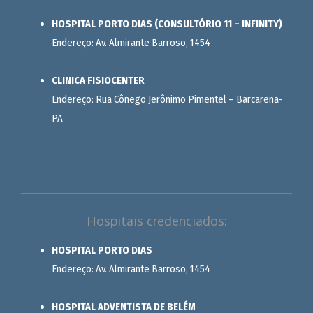
HOSPITAL PORTO DIAS (CONSULTÓRIO 11 – INFINITY)
Endereço: Av. Almirante Barroso, 1454
CLINICA FISIOCENTER
Endereço: Rua Cônego Jerônimo Pimentel – Barcarena-
PA
Hospitais credenciados:
HOSPITAL PORTO DIAS
Endereço: Av. Almirante Barroso, 1454
HOSPITAL ADVENTISTA DE BELÉM