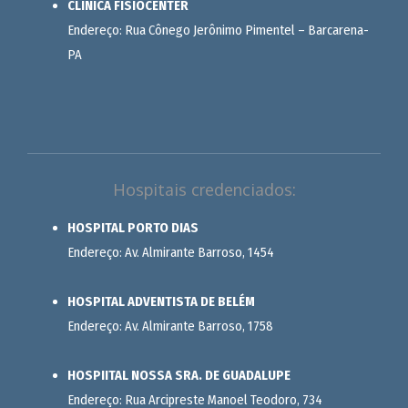
CLINICA FISIOCENTER
Endereço: Rua Cônego Jerônimo Pimentel – Barcarena-
PA
Hospitais credenciados:
HOSPITAL PORTO DIAS
Endereço: Av. Almirante Barroso, 1454
HOSPITAL ADVENTISTA DE BELÉM
Endereço: Av. Almirante Barroso, 1758
HOSPIITAL NOSSA SRA. DE GUADALUPE
Endereço: Rua Arcipreste Manoel Teodoro, 734