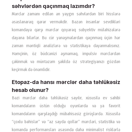
səhvlərdən qaçınmaq lazımdır?
Mərclər zamanı edilən ən yaygın səhvlərdən biri hisslərə
əsaslanaraq qərar verməkdir. Bəzən insanlar sevdikləri
komandaya qarşı mərclər qoyaraq subyektiv mülahizələrə
dayana bilərlər. Bu cür yanaşmalardan qaçınmaq üçün hər
zaman məntiqli analizlərə və statistikaya dayanmalısınız.
Həmçinin, öz büdcənizi aşmamaq, impulsiv mərclərdən
çəkinmək və müntəzəm şəkildə öz strategiyanızı gözdən
keçirmək də önəmlidir.
Etopaz-da hansı mərclər daha təhlükəsiz
hesab olunur?
Bəzi mərclər daha təhlükəsiz sayılır, xüsusilə ev sahibi
komandaların üstün olduğu oyunlarda və ya favorit
komandaların qarşılaşdığı mübahisəsiz görüşlərdə. Xüsusilə
“çoxlu bahislər” və “az sayda qollar” mərcləri, statistika və
komanda performansları əsasında daha minimalist risklərlə