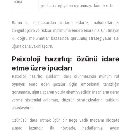
icma
yeni strategiyaları öyrənməyə kömək edir.
Bütün bu mənbələrdən istifadə edərək, məlumatlarınızı
zənginləşdirə və riskləri minimuma endirə bilərsiniz. Unutmayın
ki, doğru məlumatlar bazasında qurulmuş strategiyalar sizi
uğura daha yaxınlaşdırır.
Psixoloji hazırlıq: özünü idarə
etmə üzrə ipucları
Psixoloji hazırlıq, risklərin idarə olunmasında mühüm rol
oynayır. Mərc edən şəxslər üçün emosional tarazlığın
qorunması, uğura aparan yolda əhəmiyyətlidir. İnsanların qərar
vermə sistemini anlamaq, düzgün strategiyaların tətbiqini
asanlaşdırır.
Özünüzü idarə etmək üçün bir neçə vacib məqamı diqqətə
almaq lazımdır. İlk növbədə, hədəflərinizi aydın