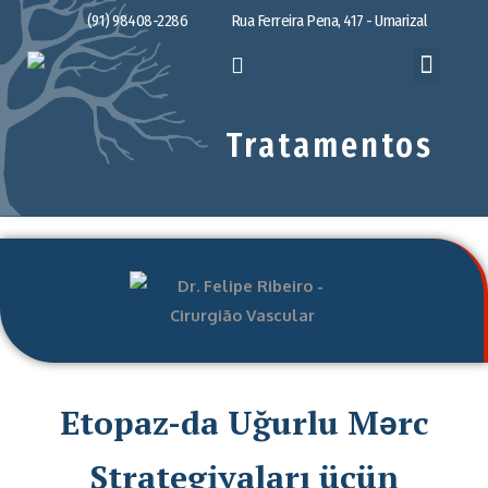
(91) 98408-2286
Rua Ferreira Pena, 417 - Umarizal
Tratamentos
Etopaz-da Uğurlu Mərc
Strategiyaları üçün