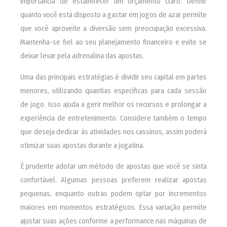
importância de estabelecer um orçamento claro. Definir
quanto você está disposto a gastar em jogos de azar permite
que você aproveite a diversão sem preocupação excessiva.
Mantenha-se fiel ao seu planejamento financeiro e evite se
deixar levar pela adrenalina das apostas.
Uma das principais estratégias é dividir seu capital em partes
menores, utilizando quantias específicas para cada sessão
de jogo. Isso ajuda a gerir melhor os recursos e prolongar a
experiência de entretenimento. Considere também o tempo
que deseja dedicar às atividades nos cassinos, assim poderá
otimizar suas apostas durante a jogatina.
É prudente adotar um método de apostas que você se sinta
confortável. Algumas pessoas preferem realizar apostas
pequenas, enquanto outras podem optar por incrementos
maiores em momentos estratégicos. Essa variação permite
ajustar suas ações conforme a performance nas máquinas de