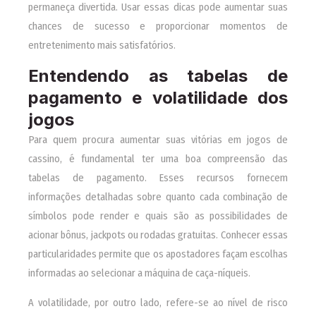
permaneça divertida. Usar essas dicas pode aumentar suas
chances de sucesso e proporcionar momentos de
entretenimento mais satisfatórios.
Entendendo as tabelas de
pagamento e volatilidade dos
jogos
Para quem procura aumentar suas vitórias em jogos de
cassino, é fundamental ter uma boa compreensão das
tabelas de pagamento. Esses recursos fornecem
informações detalhadas sobre quanto cada combinação de
símbolos pode render e quais são as possibilidades de
acionar bônus, jackpots ou rodadas gratuitas. Conhecer essas
particularidades permite que os apostadores façam escolhas
informadas ao selecionar a máquina de caça-níqueis.
A volatilidade, por outro lado, refere-se ao nível de risco