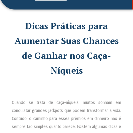
Dicas Práticas para
Aumentar Suas Chances
de Ganhar nos Caça-
Níqueis
Quando se trata de caça-níqueis, muitos sonham em
conquistar grandes jackpots que podem transformar a vida.
Contudo, o caminho para esses prêmios em dinheiro não é
sempre tão simples quanto parece. Existem algumas dicas e