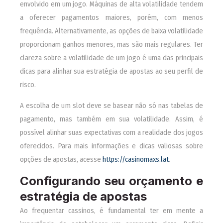
envolvido em um jogo. Máquinas de alta volatilidade tendem
a oferecer pagamentos maiores, porém, com menos
frequência. Alternativamente, as opções de baixa volatilidade
proporcionam ganhos menores, mas são mais regulares. Ter
clareza sobre a volatilidade de um jogo é uma das principais
dicas para alinhar sua estratégia de apostas ao seu perfil de
risco.
A escolha de um slot deve se basear não só nas tabelas de
pagamento, mas também em sua volatilidade. Assim, é
possível alinhar suas expectativas com a realidade dos jogos
oferecidos. Para mais informações e dicas valiosas sobre
opções de apostas, acesse
https://casinomaxs.lat
.
Configurando seu orçamento e
estratégia de apostas
Ao frequentar cassinos, é fundamental ter em mente a