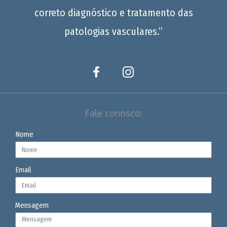
correto diagnóstico e tratamento das
patologias vasculares.”
Fale conosco:
Nome
Email
Mensagem