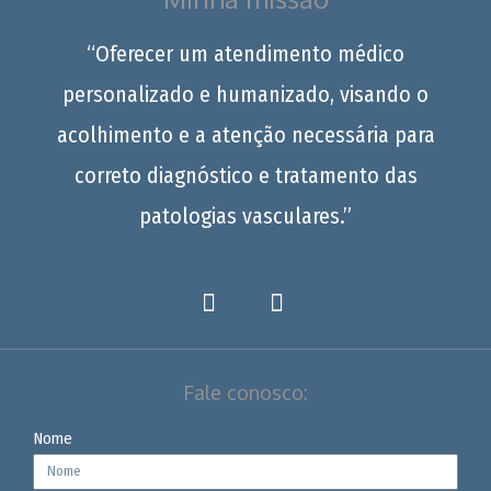
“Oferecer um atendimento médico
personalizado e humanizado, visando o
acolhimento e a atenção necessária para
correto diagnóstico e tratamento das
patologias vasculares.”
Fale conosco:
Nome