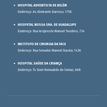
HOSPITAL ADVENTISTA DE BELÉM
Endereço: Av. Almirante Barroso, 1758
HOSPIITAL NOSSA SRA. DE GUADALUPE
Endereço: Rua Arcipreste Manoel Teodoro, 734
INSTITUTO DE CIRURGIA DA FACE
Endereço: Rua Senador Manoel Barata, 1436
HOSPITAL SAÚDE DA CRIANÇA
Endereço: Tv. Dom Romualdo de Seixas, 606