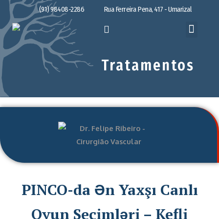
(91) 98408-2286
Rua Ferreira Pena, 417 - Umarizal
Tratamentos
PINCO-da Ən Yaxşı Canlı
Oyun Seçimləri – Kefli