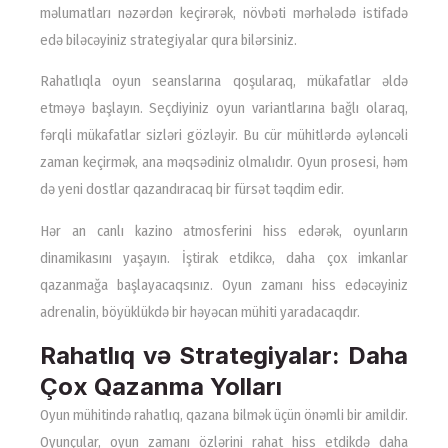
məlumatları nəzərdən keçirərək, növbəti mərhələdə istifadə
edə biləcəyiniz strategiyalar qura bilərsiniz.
Rahatlıqla oyun seanslarına qoşularaq, mükafatlar əldə
etməyə başlayın. Seçdiyiniz oyun variantlarına bağlı olaraq,
fərqli mükafatlar sizləri gözləyir. Bu cür mühitlərdə əyləncəli
zaman keçirmək, ana məqsədiniz olmalıdır. Oyun prosesi, həm
də yeni dostlar qazandıracaq bir fürsət təqdim edir.
Hər an canlı kazino atmosferini hiss edərək, oyunların
dinamikasını yaşayın. İştirak etdikcə, daha çox imkanlar
qazanmağa başlayacaqsınız. Oyun zamanı hiss edəcəyiniz
adrenalin, böyüklükdə bir həyəcan mühiti yaradacaqdır.
Rahatlıq və Strategiyalar: Daha
Çox Qazanma Yolları
Oyun mühitində rahatlıq, qazana bilmək üçün önəmli bir amildir.
Oyunçular, oyun zamanı özlərini rahat hiss etdikdə daha