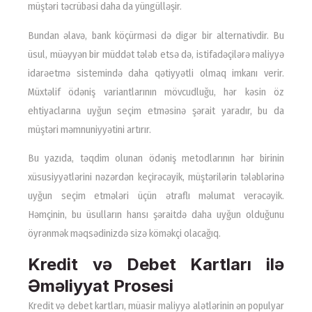
müştəri təcrübəsi daha da yüngülləşir.
Bundan əlavə, bank köçürməsi də digər bir alternativdir. Bu
üsul, müəyyən bir müddət tələb etsə də, istifadəçilərə maliyyə
idarəetmə sistemində daha qətiyyətli olmaq imkanı verir.
Müxtəlif ödəniş variantlarının mövcudluğu, hər kəsin öz
ehtiyaclarına uyğun seçim etməsinə şərait yaradır, bu da
müştəri məmnuniyyətini artırır.
Bu yazıda, təqdim olunan ödəniş metodlarının hər birinin
xüsusiyyətlərini nəzərdən keçirəcəyik, müştərilərin tələblərinə
uyğun seçim etmələri üçün ətraflı məlumat verəcəyik.
Həmçinin, bu üsulların hansı şəraitdə daha uyğun olduğunu
öyrənmək məqsədinizdə sizə köməkçi olacağıq.
Kredit və Debet Kartları ilə
Əməliyyat Prosesi
Kredit və debet kartları, müasir maliyyə alətlərinin ən populyar