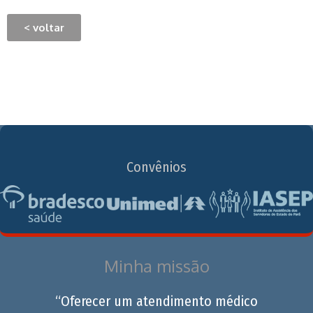
< voltar
Convênios
Minha missão
“Oferecer um atendimento médico