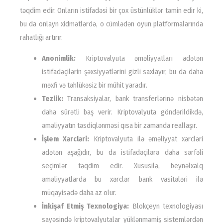
təqdim edir. Onların istifadəsi bir çox üstünlüklər təmin edir ki,
bu da onlayn xidmətlərdə, o cümlədən oyun platformalarında
rahatlığı artırır.
Anonimlik:
Kriptovalyuta əməliyyatları adətən
istifadəçilərin şəxsiyyətlərini gizli saxlayır, bu da daha
məxfi və təhlükəsiz bir mühit yaradır.
Tezlik:
Transaksiyalar, bank transferlərinə nisbətən
daha sürətli baş verir. Kriptovalyuta göndərildikdə,
əməliyyatın təsdiqlənməsi qısa bir zamanda reallaşır.
İşlem Xərcləri:
Kriptovalyuta ilə əməliyyat xərcləri
adətən aşağıdır, bu da istifadəçilərə daha sərfəli
seçimlər təqdim edir. Xüsusilə, beynəlxalq
əməliyyatlarda bu xərclər bank vasitələri ilə
müqayisədə daha az olur.
İnkişaf Etmiş Texnologiya:
Blokçeyn texnologiyası
sayəsində kriptovalyutalar yüklənməmiş sistemlərdən